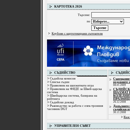
КАРТОТЕКА 2026
Търсене:
по
Клубове с картотекирани сътезатели
СЪДИЙСТВО
СЪДИЙС
Съдийска комисия
Съвещание
Списък съдии
редовните 
08.01.2009
Правилник на шахматната игра
Правилник на ФИДЕ за Швей-царска
СЪДИЙСК
система
ШАХМАТ 
Швейцарска система, базирана на
КОЛЕДНИ
рейтинга
ПРАЗНИЦ
26.12.2008
Съдийски доклад
Ръководство за работа с елек-тронния
Допълните
часовник DGT
съдийски в
30.11.2008
Към 
УПРАВИТЕЛЕН СЪВЕТ