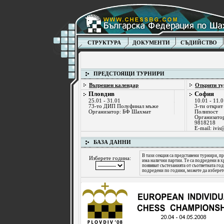
СТРУКТУРА
ДОКУМЕНТИ
СЪДИЙСТВО
ПРЕДСТОЯЩИ ТУРНИРИ
Вътрешен календар
Открити ту
Пловдив
София
25.01 - 31.01
10.01 - 11.
73-то ДИП Полуфинал мъже
3-ти открит
Организатор: БФ Шахмат
Полипост
Организато
9818218
Е-mail:
ivis
БАЗА ДАННИ
В тази секция са представени турнири, пр
Изберете година:
има налични партии. Те са подредени в х
появяват състезанията от съответната го
подредени по години, можете да изберет