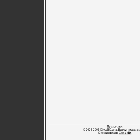
Връзка с нас
© 2026-2009 ChessBG.com, Всички права зап
С подкрепата на
Chess Mix