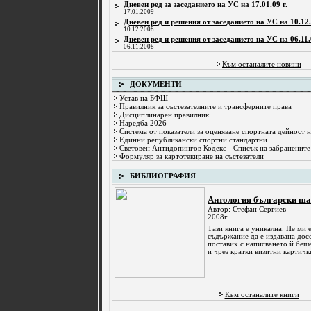
Дневен ред за заседанието на УС на 17.01.09 г.
17.01.2009
Дневен ред и решения от заседанието на УС на 10.12.
10.12.2008
Дневен ред и решения от заседанието на УС на 06.11.
06.11.2008
Към останалите новини
ДОКУМЕНТИ
Устав на БФШ
Правилник за състезателните и трансферните права
Дисциплинарен правилник
Наредба 2026
Система от показатели за оценяване спортната дейност 
Единни републикански спортни стандартни
Световен Антидопингов Кодекс - Списък на забранените
Формуляр за картотекиране на състезатели
БИБЛИОГРАФИЯ
Антология български ша
Автор: Стефан Сергиев
2008г.
Тази книга е уникална. Не ми е
съдържание да е издавана досе
поставих с написването й беше
и чрез кратки визитни картички
Към останалите книги