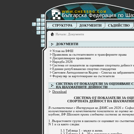
СТРУКТУРА
ДОКУМЕНТИ
СЪДИЙСТВО
Начало
:
Документи
ДОКУМЕНТИ
Устав на БФШ
Правилник за състезателните и трансферните права
Дисциплинарен правилник
Наредба 2026
Система от показатели за оценяване спортната дейност
Единни републикански спортни стандартни
Световен Антидопингов Кодекс - Списък на забраненит
Формуляр за картотекиране на състезатели
СИСТЕМА ОТ ПОКАЗАТЕЛИ ЗА ОЦЕНЯВАНЕ 
НА ШАХМАТНИТЕ ДЕЙНОСТИ
Download
СИСТЕМА ОТ ПОКАЗАТЕЛИ ЗА ОЦ
СПОРТНАТА ДЕЙНОСТ НА ШАХМАТНИ
В съответствие с Инструкция на ДАМС от 2026 г. София 
количествените и качествените показатели за оценка н
клубове, БФ Шахмат прави следната система за точкува
1 .Възрастовите групи в шахмата се оценяват по съответ
N 1 и са както следва:
1.1 Таблица 1 - мъже и жени.
1.2 Таблица 1 А - 20 г. младежи и девойки.