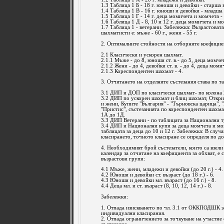
1.3 Таблица 1 Б - 18 г. юноши и девойки - старша 
1.4 Таблица 1 В - 16 г. юноши и девойки - младша 
1.5 Таблица 1 Г - 14 г. деца момичета и момчета -
1.6 Таблица 1 Д - 8, 10 и 12 г. деца момичета и м
1.7 Таблица 1 - ветерани. Забележка: Възрастовата
шахматисти е: мъже - 60 г., жени - 55 г.
2. Оптималните стойности на отборните коефицие
2.1 Класически и ускорен шахмат.
2.1.1 Мъже - до 8, юноши ст. в.- до 5, деца момчета
2.1.2 Жени - до 4, девойки ст. в. - до 4, деца момиче
2.1.3 Кореспондентен шахмат - 4.
3. Отчитането на отделните състезания става по та
3.1 ДИП и ДОП по класически шахмат- по колона 
3.2 ДИП по ускорен шахмат и блиц шахмат, Откр
и жени, Купите "България" - "Търновска царица", 
"Пристис", състезанията по кореспондентен шахма
1А до 1Д.
3.3 ДИП Ветерани - по таблицата за Национални т
3.4 ДИП и Национални купи за деца момчета и мом
таблицата за деца до 10 и 12 г. Забележка: В случа
класирането, точното класиране се определя по д
4. Необходимият брой състезатели, които са взели
календар за отчитане на коефициента за обхват, е 
възрастови групи:
4.1 Мъже, жени, младежи и девойки (до 20 г.) - 4.
4.2 Юноши и девойки ст. възраст (до 18 г.) - 6.
4.3 Юноши и девойки мл. възраст (до 16 г.) - 8.
4.4 Деца мл. и ст. възраст (8, 10, 12, 14 г.) - 8.
Забележки:
1. Отпада изискването по чл. 3.1 от ОККПОДШК з
индивидуални класирания.
2. Отпада ограничението за точкуване на участие