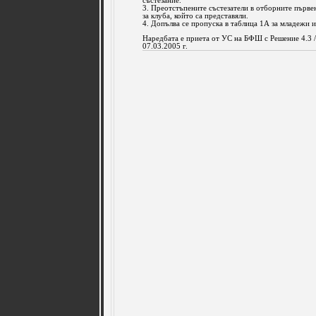
състезание.
3. Преотстъпените състезатели в отборните първе
за клуба, който са представяли.
4. Допълва се пропуска в таблица 1А за младежи и
Наредбата е приета от УС на БФШ с Решение 4.3 /
07.03.2005 г.