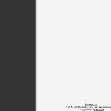
Връзка с нас
© 2026-2009 ChessBG.com, Всички права зап
С подкрепата на
Chess Mix