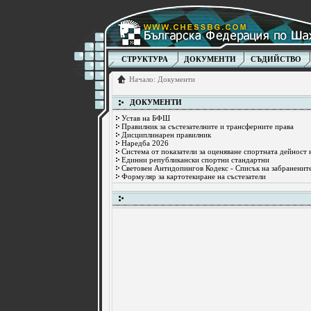
СТРУКТУРА
ДОКУМЕНТИ
СЪДИЙСТВО
Начало
:
Документи
ДОКУМЕНТИ
Устав на БФШ
Правилник за състезателните и трансферните права
Дисциплинарен правилник
Наредба 2026
Система от показатели за оценяване спортната дейност
Единни републикански спортни стандартни
Световен Антидопингов Кодекс - Списък на забраненит
Формуляр за картотекиране на състезатели