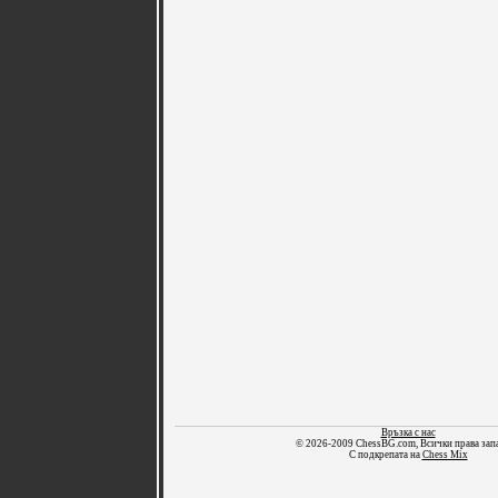
Връзка с нас
© 2026-2009 ChessBG.com, Всички права зап
С подкрепата на
Chess Mix