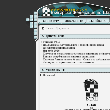
СТРУКТУРА
ДОКУМЕНТИ
СЪДИЙСТВО
Начало
:
Документи
ДОКУМЕНТИ
Устав на БФШ
Правилник за състезателните и трансферните права
Дисциплинарен правилник
Наредба 2026
Система от показатели за оценяване спортната дейност
Единни републикански спортни стандартни
Световен Антидопингов Кодекс - Списък на забраненит
Формуляр за картотекиране на състезатели
УСТАВ НА БФШ
Download
УСТАВ
на