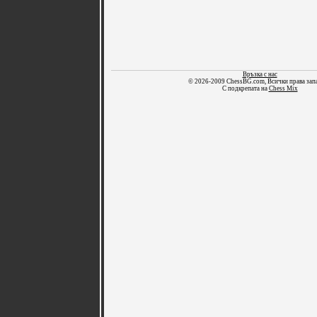
Връзка с нас
© 2026-2009 ChessBG.com, Всички права зап
С подкрепата на
Chess Mix