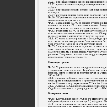
29.21. определя селекционерите на националните 
29.22. приема правилата и реда за извършване на 
дейност.
29.23. определя контролни органи или лица за из
проверки.
29.24. изготвя и приема ежегодния доклад по чл.
Чл.30. УС работи по едногодишни планове и пров
малко веднъж на два месеца.
Чл.31. Заседанията на УС се свикват от неговия Пр
писмено искане на 1/3 от неговите членове. Засед
ако на тях присъстват повече от половината от не
Чл.32. Решенията на УС на БФ Шахмат се вземат 
присъстващите с изключение на тези по чл. 29 пара
които се взимат с мнозинство от всички членове.
32.1. УС може да вземе решение и без да бъде про
протоколът за взетото решение бъде подписан без
това от всички членове на Управителния съвет.
Чл.33. За присъстващо на заседанията се смята и л
двустранна телефонна или друга връзка, гарантир
самоличността му и позволяваща участието му в 
решения. Гласуването на този член се удостоверяв
председателстващия заседанието.
Помощни органи
Чл.34. Управителният съвет определя броя и вида
утвърждава техните състави. Те работят по свои 
планове, които не могат да противоречат на Уста
УС на БФШ.
34.1. Съставът на Експертният съвет се предлага 
треньорите и специалистите и представители на ш
на БФ Шахмат и се утвърждава от УС на БФ Шахм
34.2. Съставът на Съдийската комисия се предлага
Съдийската колегия и се утвърждава от УС на БФ
Контролен съвет
Чл.35. Контролният съвет (КС) на БФ Шахмат се и
изборно събрание и е в състав до 5 (пет) души. Т
35.1. Следи за своевременното разглеждане на жал
предложенията и др. материали, постъпили в раз