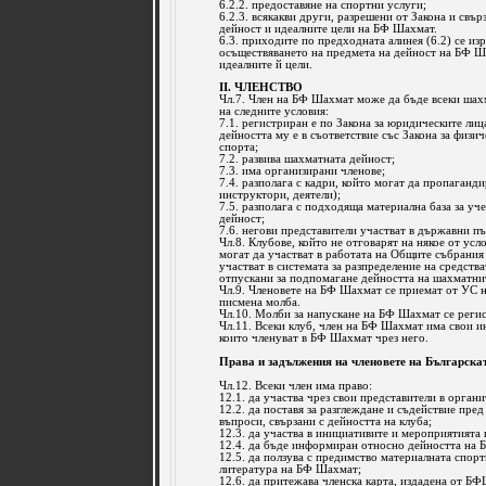
6.2.2. предоставяне на спортни услуги;
6.2.3. всякакви други, разрешени от Закона и свър
дейност и идеалните цели на БФ Шахмат.
6.3. приходите по предходната алинея (6.2) се из
осъществяването на предмета на дейност на БФ Ша
идеалните й цели.
II. ЧЛЕНСТВО
Чл.7. Член на БФ Шахмат може да бъде всеки шахм
на следните условия:
7.1. регистриран е по Закона за юридическите лиц
дейността му е в съответствие със Закона за физи
спорта;
7.2. развива шахматната дейност;
7.3. има организирани членове;
7.4. разполага с кадри, който могат да пропаганд
инструктори, деятели);
7.5. разполага с подходяща материална база за у
дейност;
7.6. негови представители участват в държавни пъ
Чл.8. Клубове, който не отговарят на някое от усл
могат да участват в работата на Общите събрания
участват в системата за разпределение на средст
отпускани за подпомагане дейността на шахматни
Чл.9. Членовете на БФ Шахмат се приемат от УС 
писмена молба.
Чл.10. Молби за напускане на БФ Шахмат се реги
Чл.11. Всеки клуб, член на БФ Шахмат има свои и
които членуват в БФ Шахмат чрез него.
Права и задължения на членовете на Българска
Чл.12. Всеки член има право:
12.1. да участва чрез свои представители в органи
12.2. да поставя за разглеждане и съдействие пред
въпроси, свързани с дейността на клуба;
12.3. да участва в инициативите и мероприятията
12.4. да бъде информиран относно дейността на
12.5. да ползува с предимство материалната спорт
литература на БФ Шахмат;
12.6. да притежава членска карта, издадена от БФ