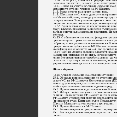
Чл.20. По въпроси, които не са предварително вкл
надлежно оповестени, не могат да се вземат решен
Чл.21. Право на участие в Общото събрание имат 
шахматните клубове, членове на БФ Шахмат.
21.1. Всеки делегат има право на един глас.
21.2. Шахматен клуб, чиито делегат е възпрепятст
на Общото събрание, може да упълномощи друг чл
го представлява. Това упълномощаване става с п
подписано и подпечатено от представляващия клу
Чл.22. Един делегат може да представлява не пове
други клубове, въз основа на писмено пълномощ
да бъде с нотариална заверка на подписите. Преу
допуска.
Чл.23. С обикновено мнозинство (петдесет процен
присъстващите с право на глас се вземат всички 
събрание, освен решенията за изменение на Устава
прекратяване на дейността на БФ Шахмат, за взема
квалифицирано мнозинство от 2/3 (две трети) от 
Чл.24. Член на Общото събрание (делегат) няма пр
на въпроси, отнасящи се до: него, неговия съпруг
линия без ограничения по съребрена линия - до че
сватовство - до втора степен включително; юридич
управител или може да наложи или възпрепятства 
Общо събрание
Чл.25. Общото събрание има следните функции:
25.1. Обсъжда и приема решения по отчетните до
съвет (УС) на БФ Шахмат и Контролния съвет (КС
всички други въпроси, свързани със състоянието и
на българския шахмат включени в дневния ред;
25.2. Приема изменения и допълнения към Устава
25.3. Избира с тайно гласуване и обикновено мно
години: Председател на БФ Шахмат, който се явяв
БФ Шахмат, Управителен съвет на федерацията, кой
(тринадесет) души, Контролен съвет, Председател
Шахмат. Мандатът на тези органи е три години.
25.4. Приема бюджета на БФ Шахмат.
25.5. Решава въпроси за прекратяването и реорга
25.6. Разглежда основни въпроси по развитието н
по тях.