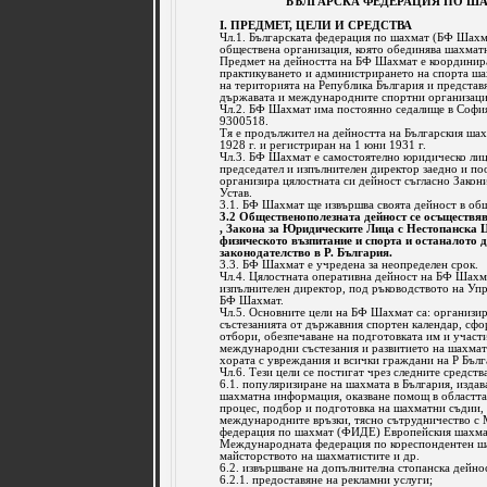
БЪЛГАРСКА ФЕДЕРАЦИЯ ПО Ш
I. ПРЕДМЕТ, ЦЕЛИ И СРЕДСТВА
Чл.1. Българската федерация по шахмат (БФ Шахм
обществена организация, която обединява шахматн
Предмет на дейността на БФ Шахмат е координира
практикуването и администрирането на спорта ша
на територията на Република България и представ
държавата и международните спортни организаци
Чл.2. БФ Шахмат има постоянно седалище в София,
9300518.
Тя е продължител на дейността на Българския шах
1928 г. и регистриран на 1 юни 1931 г.
Чл.3. БФ Шахмат е самостоятелно юридическо лице
председател и изпълнителен директор заедно и п
организира цялостната си дейност съгласно Закони
Устав.
3.1. БФ Шахмат ще извършва своята дейност в общ
3.2 Общественополезната дейност се осъществяв
, Закона за Юридическите Лица с Нестопанска Ц
физическото възпитание и спорта и останалото 
законодателство в Р. България.
3.3. БФ Шахмат е учредена за неопределен срок.
Чл.4. Цялостната оперативна дейност на БФ Шахм
изпълнителен директор, под ръководството на Упр
БФ Шахмат.
Чл.5. Основните цели на БФ Шахмат са: организи
състезанията от държавния спортен календар, сф
отбори, обезпечаване на подготовката им и участ
международни състезания и развитието на шахмата
хората с увреждания и всички граждани на Р Бълг
Чл.6. Тези цели се постигат чрез следните средств
6.1. популяризиране на шахмата в България, издав
шахматна информация, оказване помощ в областт
процес, подбор и подготовка на шахматни съдии, 
международните връзки, тясно сътрудничество с
федерация по шахмат (ФИДЕ) Европейския шахма
Международната федерация по кореспондентен ш
майсторството на шахматистите и др.
6.2. извършване на допълнителна стопанска дейнос
6.2.1. предоставяне на рекламни услуги;