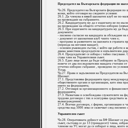
Председател на Българската федерация по шах
Чл.26. Председател на Българската федерация по 
всеки, който отговаря на следните условия:
26.1. Да членува в някой шахматен клуб не по-мал
на провеждане на събранието.
26.2. Кандидатурата му да е издигната не по-късн
на провеждане на общото отчетно-изборно (извън
26.3. При издигането на кандидатурата му да бъд
документи:
- писмено съгласие на кандидата за обсъждане на 
- документ от шахматния клуб чиито член е;
- програма за развитието на шахмата в страната п
(периода на неговия мандат);
- основен ръководен състав, с който ще работи и к
двама заместник председатели и изпълнителен дир
26.4. Председателят се избира с тайно гласуване.
става член на Управителния съвет.
26.5. Едно лице може да бъде избирано за Предс
повече от два последователни мандата считани от
отчетно-изборно събрание , проведено по условия
Устав.
Чл.27. Права и задължения на Председателя на Бъ
Шахмат:
27.1. Представлява федерацията пред международ
обществените органи и организации, като има пра
името на федерацията;
27.2. Отговаря за организационното и финансовот
федерацията;
27.3. Назначава и освобождава служителите на фе
трудови договори с тях и осигурява средствата з
възнаграждения).
27.4. Всички договори, с фирми, организации и ча
средства над 5000 лева се сключват след писмено
Управителен съвет
Чл.28. Оперативната дейност на БФ Шахмат се ръ
съвет, състоящ се до 13 (тринадесет) члена, избр
членове на УС могат да се избират и лица, които 