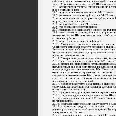
събрание, но са членове на шахматен клуб, член 
Чл.29. Управителният съвет на БФ Шахмат има сл
29.1. организира и следи за изпълнението на реш
и се отчита пред него.
29.2. приема и изключва членове на БФ Шахмат.
29.3. ръководи цялостната дейност на БФ Шахмат.
29.4. приема планове и програми за дейността на
изградените към нея комисии.
29.5. изготвя бюджета на БФ Шахмат.
29.6. удостоява със спортни звания.
29.7. разглежда и решава жалби на членове във връ
29.8. взема решения за придобиването, управлени
имущество на БФ Шахмат, включително за образув
стопански субекти.
29.9. образува целеви парични фондове.
29.10. Утвърждава председателите и съставите на
Съдийската комисия и другите помощни органи. П
Експертния съвет и Съдийската комисия, които не 
Управителния съвет, може да присъстват на засед
право на съвещателен глас.
29.11. Утвърждава решенията на комисиите, които 
29.12. учредява награди и символи на БФ Шахмат
29.13. Налага предвидените в Устава наказания за
несъвместими със спортния морал, на членове и съ
предупреждение за изключване от БФ Шахмат, отн
отличия на състезатели, временно отстраняване от
състезатели, изключване от БФ Шахмат на клубове
състезатели. Последното наказание се налага по с
предложение на съответния клуб.
29.14. поддържа контакти с държавни, общински,
творчески, кооперативни, търговски дружества, 
организации и частни лица.
29.15. упражнява други правомощия, предоставе
29.16. определя адреса на управление на БФ Шахм
29.17. извършва ликвидация на БФ Шахмат или оп
на ликвидацията.
29.18. извършва категоризация на клубовете с нар
29.19. дава мнение пред държавния орган за впис
регистър на спортните клубове в Република Бълга
членуващи в БФ Шахмат.
29.20. взема решения за членуването на БФ Шахм