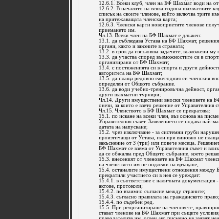
12.6.1. Всеки клуб, член на БФ Шахмат води на от
12.6.2. В началото на всяка година шахматните к
списък на своите членове, който включва трите им
на притежаващата членска карта;
12.6.3. Членски карти новоприетите членове полу
приемането им.
Чл.13. Всеки член на БФ Шахмат е длъжен:
13.1. да съблюдава Устава на БФ Шахмат, решения
органи, както и законите в страната;
13.2. в срок да изпълнява задачите, възложени му
13.3. да участва според възможностите си в спор
организирани от БФ Шахмат;
13.4. с постиженията си в спорта и други дейност
авторитета на БФ Шахмат;
13.5. да плаща редовно ежегодния си членския вно
определен от Общото събрание.
13.6. да води учебно-тренировъчна дейност, орга
други шахматни турнири;
Чл.14. Други имуществени вноски членовете на Б
онези, за които е взето решение от Управителния 
Чл.15. Членството в БФ Шахмат се прекратява:
15.1. по искане на всеки член, въз основа на писм
Управителния съвет. Заявлението се подава най-ма
датата на напускане;
15.2. чрез изключване - за системни груби наруше
произтичащи от Устава, или при виновно не плаща
закъснение от 3 (три) или повече месеца. Решение
БФ Шахмат се взема от Управителния съвет и влиза
да се обжалва пред Общото събрание, което решав
15.3. внесеният от членовете на БФ Шахмат членс
на членството им не подлежи на връщане;
15.4. останалите имуществени отношения между 
прекратили участието си в нея се уреждат:
15.4.1. в съответствие с наличната документация 
актове, протоколи;
15.4.2. по взаимно съгласие между страните;
15.4.3. съгласно правилата на гражданското право
15.4.4. по съдебен ред.
15.5. При реорганизиране на членовете, правопр
стават членове на БФ Шахмат при същите условия,
праводателите им, освен ако писмено не заявят неж