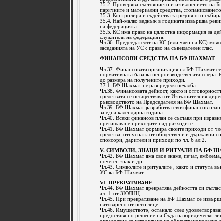
35.2. Проверява състоянието и изпълнението на Б
паричните и материални средства, стопанисването
35.3. Контролира и съдейства за редовното събира
35.4. Най-малко веднъж в годината извършва реви
на федерацията.
35.5. КС има право на цялостна информация за де
служители на федерацията.
Чл.36. Председателят на КС (или член на КС) може
заседанията на УС с право на съвещателен глас.
ФИНАНСОВИ СРЕДСТВА НА БФ ШАХМАТ
Чл.37. Финансовата организация на БФ Шахмат се 
нормативната база на непроизводствената сфера. Р
до размера на получените приходи.
37.1. БФ Шахмат не разпределя печалба.
Чл.38. Финансовата дейност, както и отговорност
средствата се осъществява от Изпълнителния дире
ръководството на Председателя на БФ Шахмат.
Чл.39. БФ Шахмат разработва своя финансов план
за една календарна година.
Чл.40. Всеки финансов план се съставя при изравн
превишаване приходите над разходите.
Чл.41. БФ Шахмат формира своите приходи от чле
средства, отпуснати от обществени и държавни с
спонсори, дарители и приходи по чл. 6 ал.2.
V. СИМВОЛИ, ЗНАЦИ И РИТУАЛИ НА БФ 
Чл.42. БФ Шахмат има свое знаме, печат, емблема, 
почетен знак и др.
Чл.43. Символите и ритуалите , както и статута въ
УС на БФ Шахмат.
VІ. ПРЕКРАТЯВАНЕ
Чл.44. БФ Шахмат прекратява дейността си съглас
ал. 1. от ЗЮЛНЦ.
Чл.45. При прекратяване на БФ Шахмат се извърш
натоварено от него лице.
Чл.46. Имуществото, останало след удовлетворява
предоставя по решение на Съда на юридическо лиц
определено за извършване на общественополезна 