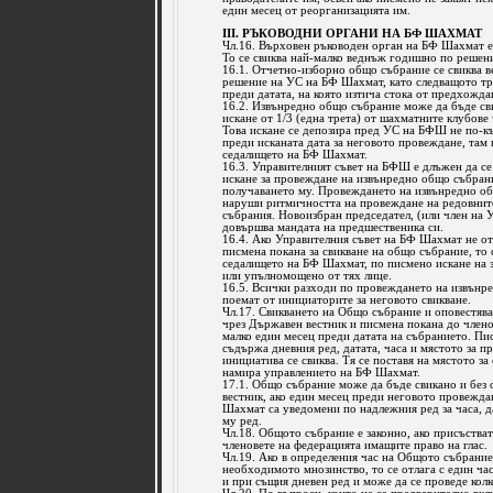
един месец от реорганизацията им.
III. РЪКОВОДНИ ОРГАНИ НА БФ ШАХМАТ
Чл.16. Върховен ръководен орган на БФ Шахмат 
То се свиква най-малко веднъж годишно по реше
16.1. Отчетно-изборно общо събрание се свиква 
решение на УС на БФ Шахмат, като следващото тр
преди датата, на която изтича стока от предхожда
16.2. Извънредно общо събрание може да бъде св
искане от 1/3 (една трета) от шахматните клубов
Това искане се депозира пред УС на БФШ не по-къ
преди исканата дата за неговото провеждане, там 
седалището на БФ Шахмат.
16.3. Управителният съвет на БФШ е длъжен да се
искане за провеждане на извънредно общо събран
получаването му. Провеждането на извънредно о
наруши ритмичността на провеждане на редовнит
събрания. Новоизбран председател, (или член на 
довършва мандата на предшественика си.
16.4. Ако Управителния съвет на БФ Шахмат не о
писмена покана за свикване на общо събрание, то 
седалището на БФ Шахмат, по писмено искане на 
или упълномощено от тях лице.
16.5. Всички разходи по провеждането на извънр
поемат от инициаторите за неговото свикване.
Чл.17. Свикването на Общо събрание и оповестява
чрез Държавен вестник и писмена покана до член
малко един месец преди датата на събранието. Пи
съдържа дневния ред, датата, часа и мястото за п
инициатива се свиква. Тя се поставя на мястото за 
намира управлението на БФ Шахмат.
17.1. Общо събрание може да бъде свикано и без
вестник, ако един месец преди неговото провежда
Шахмат са уведомени по надлежния ред за часа, д
му ред.
Чл.18. Общото събрание е законно, ако присъстват
членовете на федерацията имащите право на глас.
Чл.19. Ако в определения час на Общото събрание
необходимото мнозинство, то се отлага с един ча
и при същия дневен ред и може да се проведе колко