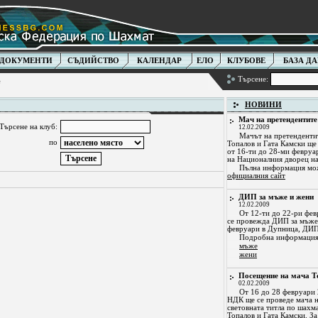
ДОКУМЕНТИ
СЪДИЙСТВО
КАЛЕНДАР
ЕЛО
КЛУБОВЕ
БАЗА Д
Търсене:
е
НОВИНИ
Мач на претендентите
Търсене на клуб:
12.02.2009
Мачът на претенденти
по
Топалов и Гата Камски ще
от 16-ти до 28-ми февруар
на Националния дворец на
Пълна информация мож
официалния сайт
ДИП за мъже и жени
12.02.2009
От 12-ти до 22-ри фев
се провежда ДИП за мъже,
февруари в Дупница, ДИП
Подробна информация
мъже
жени
Посещение на мачa Т
02.02.2009
От 16 до 28 февруари 2
НДК ще се проведе мача н
световната титла по шахм
Топалов и Гата Камски. За