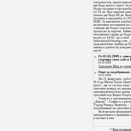
сигурността, пропускател
ще бъде много строг! За в
бъдат пускани в продажба
от 10 лв. При закупен пак
цената ще бъде 60 лв. Бил
пуснати в продажба от 10.
НДК. За шахматни клубов
колективни посещения на 
членове ще бъдат осигуре
пропуска за партия. Заявк
посещения следва да бъда
късно от 10.02. на e-mail
federation@chessbg.com
, 
задължително трябва да б
имена и датата на раждане
мача!
От 01.02.2009 г. спи
стартира своя сайт в 
01.02.2009
Списание Шах в учил
Опит за подобряване 
23.01.2009
На 21 февруари, събота
№ 6 на Интер Експо Центъ
шосе”, ще се състои опит 
световен рекорд по шахмат
едновременна игра срещу
гросмайстор Кирил Георги
Сеансът е организиран
„Левски” - София и е реги
Уърлд Рекорд Лимитид – Л
подобряване на световен 
Българската федераци
инициативата и приканва 
участват в нея.
Към останал