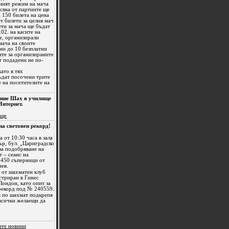
ният режим на мача
сяка от партиите ще
 150 билета на цена
ет билети за целия мач
ети за мача ще бъдат
02. на касите на
е, организирали
мача на своите
ни до 10 безплатни
ите за организираните
т подадени не по-
като в тях
ъдат посочени трите
 на посетителите на
сание Шах в училище
Интернет.
ище
на световен рекорд!
 от 10:30 часа в зала
р, бул. „Цариградско
за подобряване на
 – сеанс на
 450 съперници от
ев.
 от шахматен клуб
стриран в Гинес
ондон, като опит за
рекорд под № 240559.
я по шахмат подкрепя
всички желаещи да
ите новини