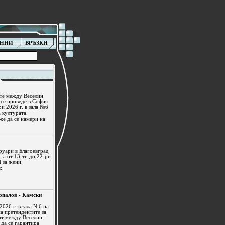
АННИ
ВРЪЗКИ
те между Веселин
 се проведе в София
и 2026 г. в зала №6
 културата.
е да се намери на
руари в Благоевград
 а от 13-ти до 22-ри
 за жени.
:
опалов - Камски
026 г. в зала N 6 на
а претендентите за
ат между Веселин
 да се гарантира