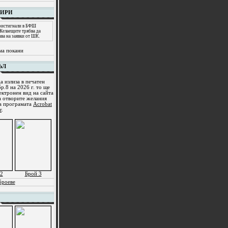
НИРИ
пристигнали в БФШ
 Желаещите трябва да
ава на заявки от ШК.
ма покани
ЪЛ
а излиза в печатен
р.8 на 2026 г. то ще
ектронен вид на сайта
а отворите желания
ма програмата
Acrobat
r
.
2
Брой 3
броеве