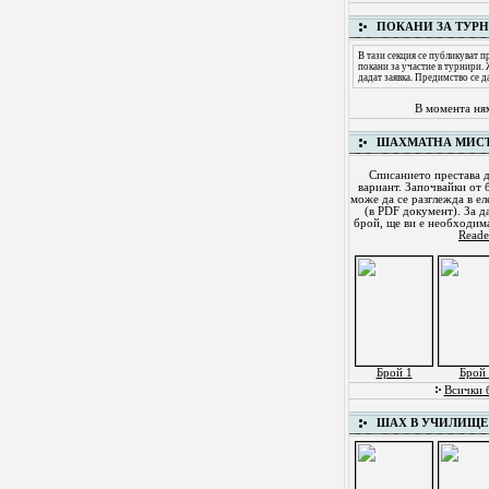
ПОКАНИ ЗА ТУР
В тази секция се публикуват 
покани за участие в турнири.
дадат заявка. Предимство се д
В момента ня
ШАХМАТНА МИС
Списанието престава д
вариант. Започвайки от б
може да се разглежда в ел
(в PDF документ). За д
брой, ще ви е необходи
Reade
Брой 1
Брой 
Всички 
ШАХ В УЧИЛИЩЕ