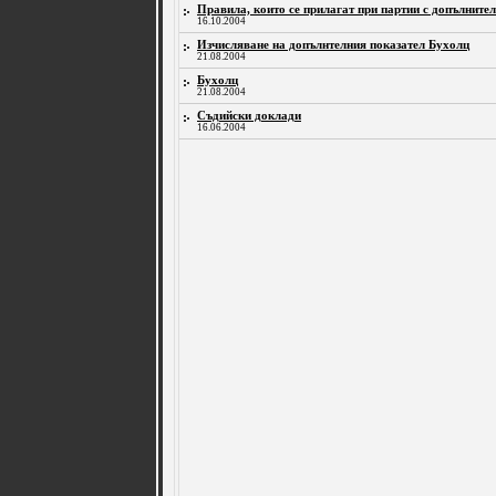
Правила, които се прилагат при партии с допълнител
16.10.2004
Изчисляване на допълнтелния показател Бухолц
21.08.2004
Бухолц
21.08.2004
Съдийски доклади
16.06.2004