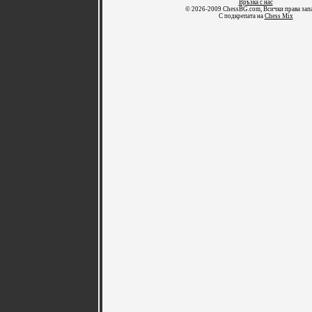
Връзка с нас
© 2026-2009 ChessBG.com, Всички права зап
С подкрепата на
Chess Mix