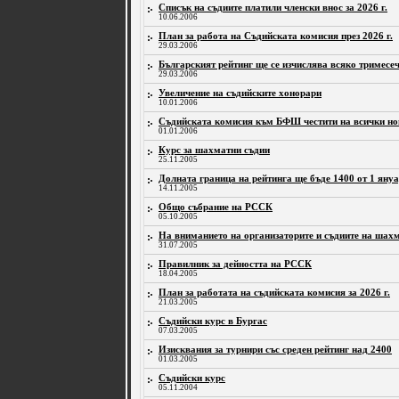
Списък на съдиите платили членски внос за 2026 г.
10.06.2006
План за работа на Съдийската комисия през 2026 г.
29.03.2006
Българският рейтинг ще се изчислява всяко тримесеч
29.03.2006
Увеличение на съдийските хонорари
10.01.2006
Съдийската комисия към БФШ честити на всички нов
01.01.2006
Курс за шахматни съдии
25.11.2005
Долната граница на рейтинга ще бъде 1400 от 1 януа
14.11.2005
Общо събрание на РССК
05.10.2005
На вниманието на организаторите и съдиите на шахм
31.07.2005
Правилник за дейността на РССК
18.04.2005
План за работата на съдийската комисия за 2026 г.
21.03.2005
Съдийски курс в Бургас
07.03.2005
Изисквания за турнири със среден рейтинг над 2400
01.03.2005
Съдийски курс
05.11.2004