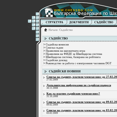
СТРУКТУРА
ДОКУМЕНТИ
СЪДИЙСТВО
Начало
:
Съдийство
СЪДИЙСТВО
Съдийска комисия
Списък съдии
Правилник на шахматната игра
Правилник на ФИДЕ за Швейцарска система
Швейцарска система, базирана на рейтинга
Съдийски доклад
Ръководство за работа с електронния часовник DGT
СЪДИЙСКИ НОВИНИ
Списък на съдиите, платили членски внос до 27.02.20
27.02.2009
Допълнителна информация по съдийски въпроси
30.11.2008
Как да платим съдийския членски внос?
31.10.2008
Списък на съдиите, платили членски внос до 09.02.20
09.02.2009
Списък на съдиите, платили членски внос до 03.02.20
03.02.2009