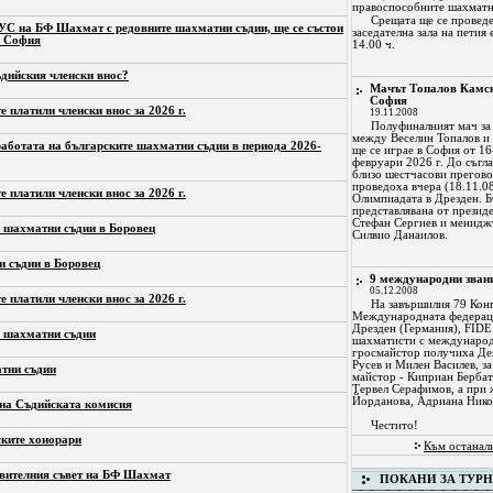
правоспособните шахматн
Срещата ще се провед
УС на БФ Шахмат с редовните шахматни съдии, ще се състои
заседателна зала на петия
 в София
14.00 ч.
ъдийския членски внос?
Мачът Топалов Камск
София
е платили членски внос за 2026 г.
19.11.2008
Полуфиналният мач за 
между Веселин Топалов и
аботата на българските шахматни съдии в периода 2026-
ще се играе в София от 16
февруари 2026 г. До съгла
близо шестчасови прегово
проведоха вчера (18.11.08
е платили членски внос за 2026 г.
Олимпиадата в Дрезден. Б
представлявана от презид
Стефан Сергиев и менидж
а шахматни съдии в Боровец
Силвио Данаилов.
и съдии в Боровец
9 международни звани
05.12.2008
е платили членски внос за 2026 г.
На завършилия 79 Кон
Международната федерац
Дрезден (Германия), FIDE
а шахматни съдии
шахматисти с международн
гросмайстор получиха Де
Русев и Милен Василев, з
тни съдии
майстор - Киприан Бербат
Тервел Серафимов, а при 
Йорданова, Адриана Никол
 на Съдийската комисия
Честито!
ските хонорари
Към останал
вителния съвет на БФ Шахмат
ПОКАНИ ЗА ТУР