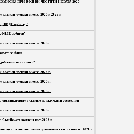
ОМИСИЯ ПРИ БФШ ВИ ЧЕСТИТИ НОВАТА 2026
е платили членски внос за 2026 и 2026 г.
то „ФИДЕ арбитър”
а „ФИДЕ арбитър”
е платили членски внос за 2026 г.
вилата за блиц
ъдийския членски внос?
е платили членски внос за 2026 г.
е платили членски внос за 2026 г.
е платили членски внос за 2026 г.
 организаторите и съдиите на шахматни състезания
е платили членски внос за 2026 г.
а Съдийската комисия през 2026 г.
инг ще се изчислява всяко тримесечие от началото на 2026 г.