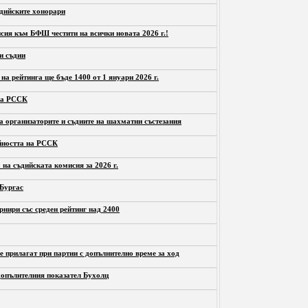
ъдийските хонорари
сия към БФШ честити на всички новата 2026 г.!
и съдии
на рейтинга ще бъде 1400 от 1 януари 2026 г.
на РССК
 организаторите и съдиите на шахматни състезания
йността на РССК
 на съдийската комисия за 2026 г.
 Бургас
рнири със среден рейтинг над 2400
е прилагат при партии с допълнително време за ход
допълнтелния показател Бухолц