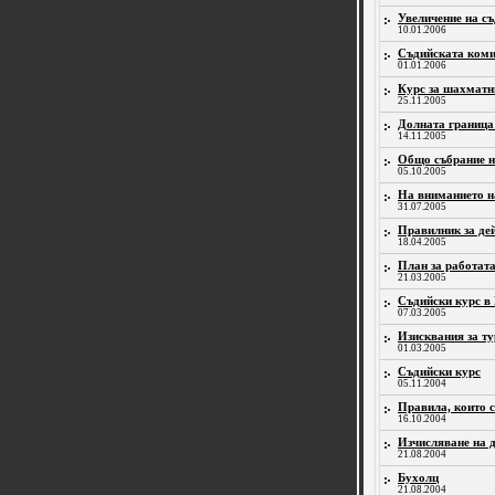
Увеличение на с
10.01.2006
Съдийската коми
01.01.2006
Курс за шахматн
25.11.2005
Долната граница 
14.11.2005
Общо събрание 
05.10.2005
На вниманието на
31.07.2005
Правилник за де
18.04.2005
План за работата
21.03.2005
Съдийски курс в
07.03.2005
Изисквания за ту
01.03.2005
Съдийски курс
05.11.2004
Правила, които с
16.10.2004
Изчисляване на 
21.08.2004
Бухолц
21.08.2004