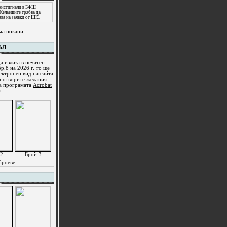
пристигнали в БФШ
 Желаещите трябва да
ава на заявки от ШК.
ма покани
ЪЛ
а излиза в печатен
р.8 на 2026 г. то ще
ектронен вид на сайта
а отворите желания
ма програмата
Acrobat
r
.
2
Брой 3
броеве