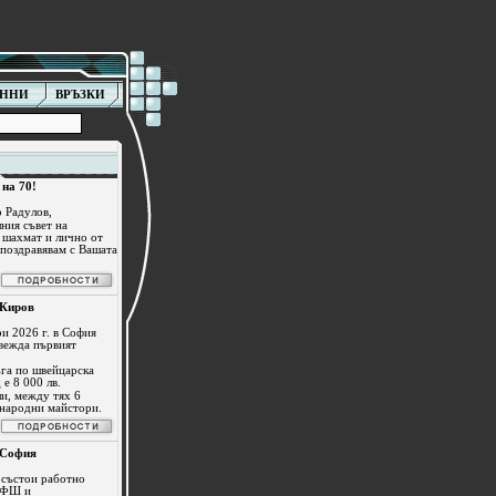
АННИ
ВРЪЗКИ
на 70!
 Радулов,
ния съвет на
 шахмат и лично от
поздравявам с Вашата
 Киров
ри 2026 г. в София
вежда първият
ъга по швейцарска
е 8 000 лв.
ли, между тях 6
народни майстори.
 София
 състои работно
БФШ и