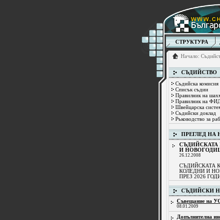
СТРУКТУРА
Начало
:
Съдийс
СЪДИЙСТВО
Съдийска комисия
Списък съдии
Правилник на шах
Правилник на ФИД
Швейцарска систем
Съдийски доклад
Ръководство за ра
ПРЕГЛЕД НА
СЪДИЙСКАТА 
И НОВОГОДИ
26.12.2008
СЪДИЙСКАТА 
КОЛЕДНИ И НО
ПРЕЗ 2026 ГОД
СЪДИЙСКИ 
Съвещание на УС
08.01.2009
Допълнителна ин