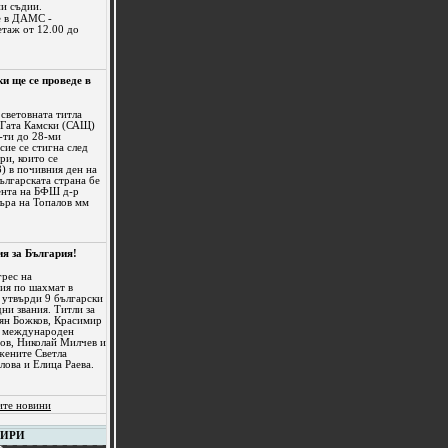
и съдии.
е в ДАМС -
 етаж от 12.00 до
и ще се проведе в
световната титла
 Гата Камски (САЩ)
-ти до 28-ми
сие се стигна след
ри, които се
) в почивния ден на
ългарската страна бе
ента на БФШ д-р
ъра на Топалов мм
я за България!
грес на
ия по шахмат в
 утвърди 9 български
и звания. Титли за
ян Божков, Красимир
а международен
ов, Николай Милчев и
жените Светла
ова и Елица Раева.
ите новини
НИРИ