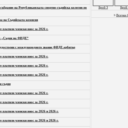
Брой 3
Брой 
 събрание на Републиканската спортно-съдийска колегия по
Всички 
ва на Съдийската комисия
е платили членски внос за 2026 г.
то „Съдия на ФИДЕ”
 удостоени с международното звание ФИДЕ арбитър
е платили членски внос за 2026 г.
е платили членски внос за 2026 г.
е платили членски внос за 2026 г.
и съдии
е платили членски внос за 2026 г.
е платили членски внос за 2026 г.
е платили членски внос за 2026 и 2026 г.
е платили членски внос за 2026 и 2026 г.