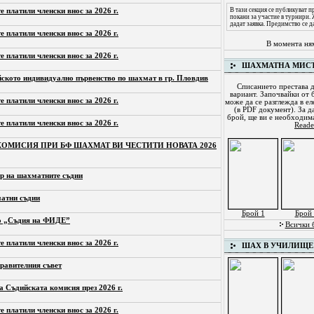
В тази секция се публикуват 
е платили членски внос за 2026 г.
покани за участие в турнири.
дадат заявка. Предимство се д
е платили членски внос за 2026 г.
В момента ня
е платили членски внос за 2026 г.
ШАХМАТНА МИС
йското индивидуално първенство по шахмат в гр. Пловдив
Списанието престава д
вариант. Започвайки от б
е платили членски внос за 2026 г.
може да се разглежда в ел
(в PDF документ). За д
брой, ще ви е необходи
е платили членски внос за 2026 г.
Reade
ОМИСИЯ ПРИ БФ ШАХМАТ ВИ ЧЕСТИТИ НОВАТА 2026
р на шахматните съдии
атни съдии
Брой 1
Брой 
то „Съдия на ФИДЕ”
Всички 
е платили членски внос за 2026 г.
ШАХ В УЧИЛИЩЕ
равителния съвет
а Съдийската комисия през 2026 г.
е платили членски внос за 2026 г.