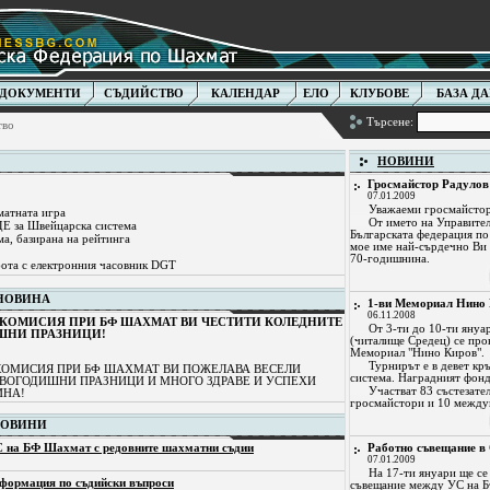
ДОКУМЕНТИ
СЪДИЙСТВО
КАЛЕНДАР
ЕЛО
КЛУБОВЕ
БАЗА Д
Търсене:
тво
НОВИНИ
Гросмайстор Радулов 
07.01.2009
Уважаеми гросмайстор
матната игра
От името на Управител
Е за Швейцарска система
Българската федерация по
а, базирана на рейтинга
мое име най-сърдечно Ви 
70-годишнина.
бота с електронния часовник DGT
 НОВИНА
1-ви Мемориал Нино
06.11.2008
КОМИСИЯ ПРИ БФ ШАХМАТ ВИ ЧЕСТИТИ КОЛЕДНИТЕ
От 3-ти до 10-ти януа
ШНИ ПРАЗНИЦИ!
(читалище Средец) се про
Мемориал "Нино Киров".
Турнирът е в девет кр
КОМИСИЯ ПРИ БФ ШАХМАТ ВИ ПОЖЕЛАВА ВЕСЕЛИ
система. Наградният фонд 
ВОГОДИШНИ ПРАЗНИЦИ И МНОГО ЗДРАВЕ И УСПЕХИ
Участват 83 състезате
ИНА!
гросмайстори и 10 между
НОВИНИ
Работно съвещание в
 на БФ Шахмат с редовните шахматни съдии
07.01.2009
На 17-ти януари ще се
формация по съдийски въпроси
съвещание между УС на 