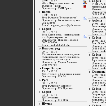
София
25.07 - 31.07
20-ти Открит шампионат на
21.04 - 27.0
България - жени
Мемориал В
Организатор: СКШ Враца
Иванова
Варна
Организатор
0888 95554
24.08 - 30.08
E-mail:
mitk
Купа България "Морско конче"
Албена
Организатор: Коста Ангелов, тел:
052 634608
24.04 - 25.0
E-mail:
angelov_kosta@yahoo.com
Верига откр
София
Организатор
Димитров, 
09.10 - 21.11
E-mail:
jivco
Зона София-град - индивидуални
София
и отборни първенства
Организатор: Николай Тодоров,
28.04 - 29.0
0885 806060
Блиц Опен 
E-mail:
shahklub@abv.bg
Организатор
Благоевград
0888 95554
E-mail:
mitk
09.10 - 10.10
София
Югозападна зона - индивидуални
първенства по класически шах за
30.04 - 06.0
всички възрастови групи
2-ри мемор
Организатор: Марин Атанасов,
Организатор
0889 070718
0888 95554
Стара Загора
E-mail:
mitk
Сливница
15.10 - 17.10
ДИП ускорен и блиц мъже и жени
01.05 - 01.0
Организатор: ШК 64
8-ми опен
Русе
Организатор
0888 95554
30.10 - 31.10
E-mail:
mitk
Купа България \"Пристис\"
София
Организатор: ШК Пристис
София
05.05 - 09.0
Открит тур
03.11 - 07.11
Организатор
ДИП студенти
Николиева, 
Организатор: ШК НСА
E-mail:
sofi
Шумен
София