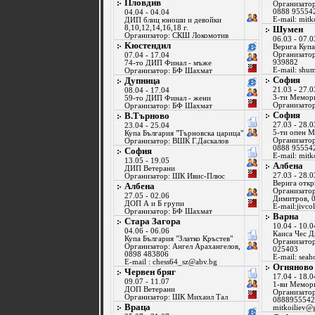
Пловдив
Организатор
0888 95554
04.04 - 04.04
E-mail:
mitk
ДИП блиц юноши и девойки
8,10,12,14,16,18 г.
Шумен
Организатор: СКШ Локомотив
06.03 - 07.0
Kюстендил
Верига Куп
Организатор
07.04 - 17.04
939882
74-то ДИП Финал - мъже
E-mail:
shu
Организатор: БФ Шахмат
София
Дупница
21.03 - 27.0
08.04 - 17.04
3-ти Мемор
59-то ДИП Финал - жени
Организато
Организатор: БФ Шахмат
София
В.Търново
27.03 - 28.0
23.04 - 25.04
5-ти опен 
Купа България "Търновска царица"
Организатор
Организатор: ВШК Г.Даскалов
0888 95554
София
E-mail:
mitk
13.05 - 19.05
Албена
ДИП Ветерани
27.03 - 28.0
Организатор: ШК Ивис-Плюс
Верига откр
Албена
Организатор
27.05 - 02.06
Димитров, 
ДОП А и Б групи
E-mail:
jivco
Организатор: БФ Шахмат
Варна
Стара Загора
10.04 - 10.0
04.06 - 06.06
Каиса Чес 
Купа България "Златко Кръстев"
Организатор
Организатор: Ангел Арахангелов,
025403
0898 483806
E-mail:
seah
Е-mail :
chess64_sz@abv.bg
Огняново
Червен бряг
17.04 - 18.0
09.07 - 11.07
1-ви Мемор
ДОП Ветерани
Организатор
Организатор: ШК Михаил Тал
0888955542
Враца
mitkoiliev@