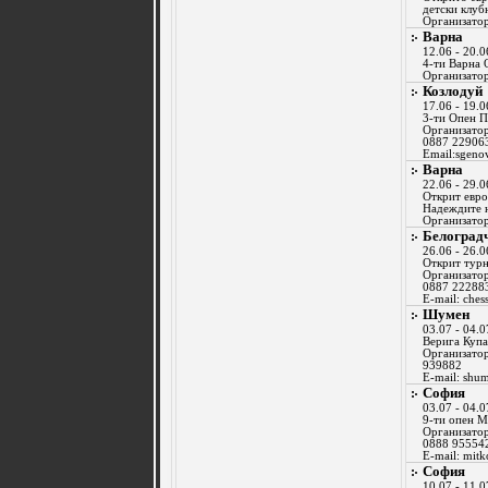
детски клуб
Организато
Варна
12.06 - 20.0
4-ти Варна 
Организато
Козлодуй
17.06 - 19.0
3-ти Опен 
Организатор
0887 22906
Email:sgen
Варна
22.06 - 29.0
Открит евро
Надеждите н
Организато
Белоград
26.06 - 26.0
Открит тур
Организатор
0887 22288
E-mail:
ches
Шумен
03.07 - 04.0
Верига Куп
Организатор
939882
E-mail:
shu
София
03.07 - 04.0
9-ти опен 
Организатор
0888 95554
E-mail:
mitk
София
10.07 - 11.0