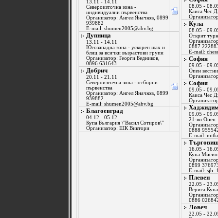
13.11 - 14.11
08.05 - 08.0
Североизточна зона -
Каиса Чес 
индивидуални първенства
Организато
Организатор: Ангел Яначков, 0899
Кула
939882
E-mail:
shumen2005@abv.bg
08.05 - 09.0
Дупница
Открит тур
Организатор
13.11 - 14.11
0887 22288
Югозападна зона - ускорен шах и
E-mail:
ches
блиц за всички възрастови групи
София
Организатор: Георги Бедников,
0896 631643
09.05 - 09.0
Добрич
Опен вестн
Организатор
20.11 - 21.11
София
Североизточна зона - отборни
първенства
09.05 - 09.0
Организатор: Ангел Яначков, 0899
Каиса Чес 
939882
Организато
E-mail:
shumen2005@abv.bg
Хаджиди
Благоевград
09.05 - 09.0
04.12 - 05.12
21-ви Опен
Купа България \"Васил Сотиров\"
Организатор
Организатор: ШК Виктори
0888 95554
E-mail:
mitk
Търгови
16.05 - 16.0
Купа Мисио
Организатор
0899 37697
E-mail:
sjb_
Плевен
22.05 - 23.0
Верига Купа
Организатор
0886 02684
Ловеч
22.05 - 22.0