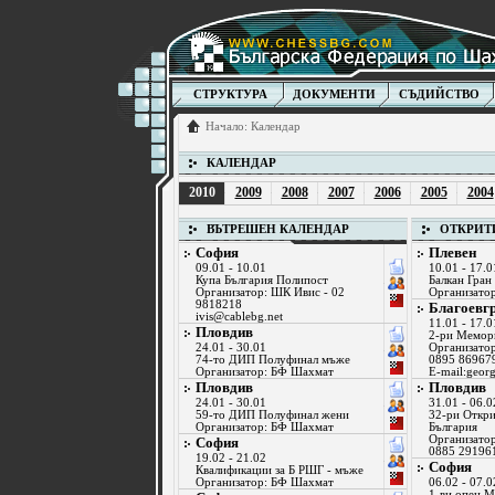
СТРУКТУРА
ДОКУМЕНТИ
СЪДИЙСТВО
Начало
:
Календар
КАЛЕНДАР
2010
2009
2008
2007
2006
2005
2004
ВЪТРЕШЕН КАЛЕНДАР
ОТКРИТ
София
Плевен
09.01 - 10.01
10.01 - 17.0
Купа България Полипост
Балкан Гран
Организатор: ШК Ивис - 02
Организато
9818218
Благоевг
ivis@cablebg.net
11.01 - 17.0
Пловдив
2-ри Мемор
24.01 - 30.01
Организатор
74-то ДИП Полуфинал мъже
0895 86967
Организатор: БФ Шахмат
E-mail:
geor
Пловдив
Пловдив
24.01 - 30.01
31.01 - 06.0
59-то ДИП Полуфинал жени
32-ри Откр
Организатор: БФ Шахмат
България
Организатор
София
0885 29196
19.02 - 21.02
София
Квалификации за Б РШГ - мъже
Организатор: БФ Шахмат
06.02 - 07.0
1-ви опен 