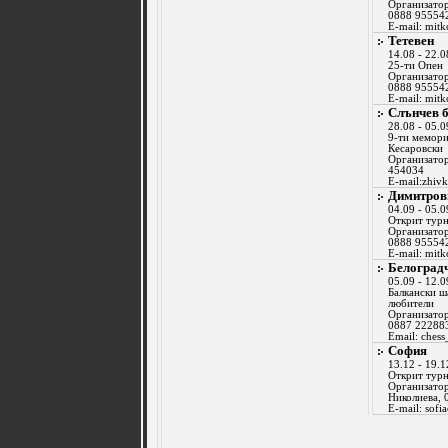
Организатор
0888 95554
E-mail:
mitk
Тетевен
14.08 - 22.0
25-ти Опен
Организатор
0888 95554
E-mail:
mitk
Слънчев 
28.08 - 05.0
9-ти мемори
Кесаровски
Организатор
454034
E-mail:
zhiv
Димитров
04.09 - 05.0
Открит тур
Организатор
0888 95554
Е-mail:
mitk
Белоград
05.09 - 12.0
Балкански ш
любители
Организатор
0887 22288
Email:
chess
София
13.12 - 19.1
Открит тур
Организатор
Николиева, 
E-mail:
sofi