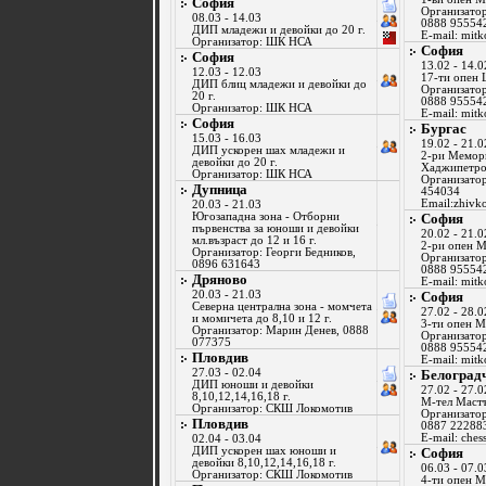
София
Организатор
08.03 - 14.03
0888 95554
ДИП младежи и девойки до 20 г.
E-mail:
mitk
Организатор: ШК НСА
София
София
13.02 - 14.0
12.03 - 12.03
17-ти опен
ДИП блиц младежи и девойки до
Организатор
20 г.
0888 95554
Организатор: ШК НСА
E-mail:
mitk
София
Бургас
15.03 - 16.03
19.02 - 21.0
ДИП ускорен шах младежи и
2-ри Мемор
девойки до 20 г.
Хаджипетро
Организатор: ШК НСА
Организатор
Дупница
454034
Email:
zhivk
20.03 - 21.03
Югозападна зона - Отборни
София
първенства за юноши и девойки
20.02 - 21.0
мл.възраст до 12 и 16 г.
2-ри опен 
Организатор: Георги Бедников,
Организатор
0896 631643
0888 95554
Дряново
E-mail:
mitk
20.03 - 21.03
София
Северна централна зона - момчета
27.02 - 28.0
и момичета до 8,10 и 12 г.
3-ти опен 
Организатор: Марин Денев, 0888
Организатор
077375
0888 95554
Пловдив
E-mail:
mitk
27.03 - 02.04
Белоград
ДИП юноши и девойки
27.02 - 27.0
8,10,12,14,16,18 г.
М-тел Маст
Организатор: СКШ Локомотив
Организатор
Пловдив
0887 22288
E-mail:
ches
02.04 - 03.04
ДИП ускорен шах юноши и
София
девойки 8,10,12,14,16,18 г.
06.03 - 07.0
Организатор: СКШ Локомотив
4-ти опен 