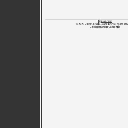
Връзка с нас
© 2026-2010 ChessBG.com, Всички права зап
С подкрепата на
Chess Mix