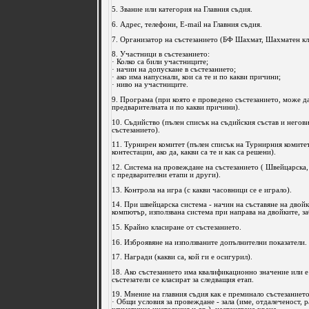
5. Звание или категория на Главния съдия.
6. Адрес, телефони, Е-mail на Главния съдия.
7. Организатор на състезанието (БФ Шахмат, Шахматен кл
8. Участници в състезанието:
· Колко са били участниците;
· начин на допускане в състезанието;
· ако има напуснали, кои са те и по какви причини;
· ниво на участниците.
9. Програма (при която е проведено състезанието, може д
предварителната и по какви причини).
10. Съдийство (пълен списък на съдийския състав и негов
състезанието).
11. Турнирен комитет (пълен списък на Турнирния комите
контестации, ако да, какви са те и как са решени).
12. Система на провеждане на състезанието ( Швейцарска,
с предварителни етапи и други).
13. Контрола на игра (с какви часовници се е играло).
14. При швейцарска система - начин на съставяне на двойк
компютър, използвана система при направа на двойките, з
15. Крайно класиране от състезанието.
16. Изброявяне на използваните допълнителни показатели.
17. Награди (какви са, кой ги е осигурил).
18. Ако състезанието има квалификационно значение или е 
състезатели се класират за следващия етап.
19. Мнение на главния съдия как е преминало състезанието
· Общи условия за провеждане - зала (име, отдалеченост, р