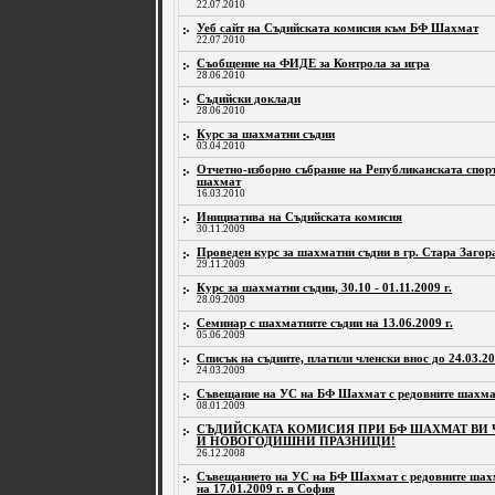
22.07.2010
Уеб сайт на Съдийската комисия към БФ Шахмат
22.07.2010
Съобщение на ФИДЕ за Контрола за игра
28.06.2010
Съдийски доклади
28.06.2010
Курс за шахматни съдии
03.04.2010
Отчетно-изборно събрание на Републиканската спор
шахмат
16.03.2010
Инициатива на Съдийската комисия
30.11.2009
Проведен курс за шахматни съдии в гр. Стара Загор
29.11.2009
Курс за шахматни съдии, 30.10 - 01.11.2009 г.
28.09.2009
Семинар с шахматните съдии на 13.06.2009 г.
05.06.2009
Списък на съдиите, платили членски внос до 24.03.20
24.03.2009
Съвещание на УС на БФ Шахмат с редовните шахма
08.01.2009
СЪДИЙСКАТА КОМИСИЯ ПРИ БФ ШАХМАТ ВИ 
И НОВОГОДИШНИ ПРАЗНИЦИ!
26.12.2008
Съвещанието на УС на БФ Шахмат с редовните шахм
на 17.01.2009 г. в София