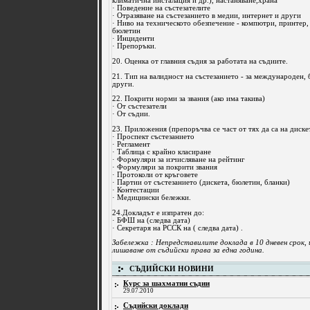
климатична инсталация и др.), настаняване,храна
· Поведение на състезателите
· Отразяване на състезанието в медии, интернет и други
· Ниво на техническото обезпечение - компютри, принтер, 
бюлетин
· Инциденти
· Препоръки.
20. Оценка от главния съдия за работата на съдиите.
21. Тип на валидност на състезанието - за международен, 
други.
22. Покрити норми за звания (ако има такива)
· От състезатели
· От съдии.
23. Приложения (препоръчва се част от тях да са на дискет
· Проспект състезанието
· Регламент
· Таблица с крайно класиране
· Формуляри за изчисляване на рейтинг
· Формуляри за покрити звания
· Протоколи от кръговете
· Партии от състезанието (дискета, бюлетин, бланки)
· Контестации
· Медицински бележки.
24.Докладът е изпратен до:
· БФШ на (следва дата)
· Секретаря на РССК на ( следва дата) .
Забележка : Непредставилите доклада в 10 дневен срок,
лишаване от съдийски права за една година.
СЪДИЙСКИ НОВИНИ
Курс за шахматни съдии
29.07.2010
Съдийски доклади