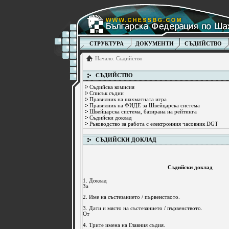
СТРУКТУРА
ДОКУМЕНТИ
СЪДИЙСТВО
Начало
:
Съдийство
СЪДИЙСТВО
Съдийска комисия
Списък съдии
Правилник на шахматната игра
Правилник на ФИДЕ за Швейцарска система
Швейцарска система, базирана на рейтинга
Съдийски доклад
Ръководство за работа с електронния часовник DGT
СЪДИЙСКИ ДОКЛАД
Съдийски доклад
1. Доклад
За
2. Име на състезанието / първенството.
3. Дати и място на състезанието / първенството.
От
4. Трите имена на Главния съдия.