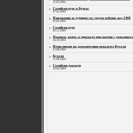
21.03.2005
Съдийски курс в Бургас
07.03.2005
Изисквания за турнири със среден рейтинг над 2400
01.03.2005
Съдийски курс
05.11.2004
Правила, които се прилагат при партии с допълнител
16.10.2004
Изчисляване на допълнтелния показател Бухолц
21.08.2004
Бухолц
21.08.2004
Съдийски доклади
16.06.2004