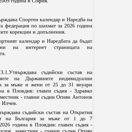
2009 година в София.
ърждава Спортен календар и Наредба на
та федерация по шахмат за 2026 година
ните корекции и допълнения.
ортният календар и Наредбата да бъдат
вани на интернет страницата на
та.
3.1.Утвърждава съдийски състав на
лите на Държавните индивидуални
а за мъже и жени от 25 до 31 януари
на в Пловдив: главен съдия - Здравко
аместник - главни съдии Огнян Антонов
 Илчев.
върждава съдийски състав на Открития
т на България за мъже от 1 до 7
2026 година в Пловдив: главен съдия -
елов, заместник - главни съдии Огнян