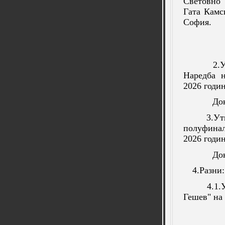
Световно 
Гата Камс
София.
2.
Наредба н
2026 годин
Докл
3.Ут
полуфинал
2026 годин
Докл
4.Разни:
4.1.
Гешев" на