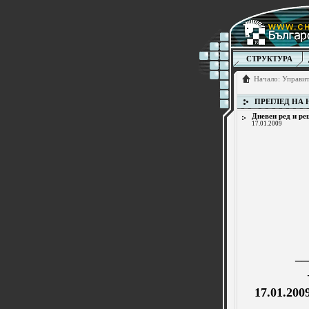
СТРУКТУРА
Начало
:
Управит
ПРЕГЛЕД НА
Дневен ред и ре
17.01.2009
__
17.01.200