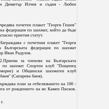
и Димитър Илчев и съдия - Любен
Учредява почетен плакет "Георги Гешев"
ска федерация по шахмат, който да бъде
гласно приетия статут.
.Награждава с почетния плакет "Георги
а Българската федерация по шахмат
ор Иван Радулов.
.2.Приема за членове на Българската
я по шахмат Спортен клуб "Пощенец
оморие) и Общински шахматен клуб
баня" (Сапарева баня).
ърждава план за отбелязването на 100 -
та от рождението на мс Камен Писков.
09 г.