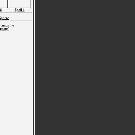
6
Брой 1
броеве
 списание
илище"