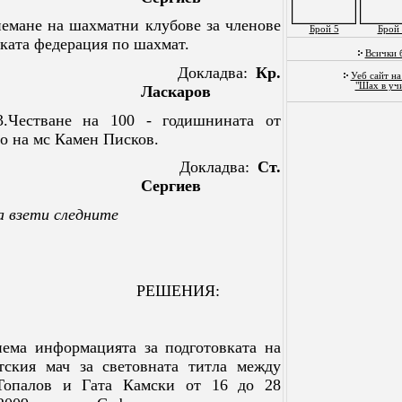
иемане на шахматни клубове за членове
Брой 5
Брой 
ската федерация по шахмат.
Всички 
Докладва:
Кр.
Уеб сайт на
"Шах в уч
Ласкаров
3.Честване на 100 - годишнината от
о на мс Камен Писков.
Докладва:
Ст.
Сергиев
а взети следните
РЕШЕНИЯ:
иема информацията за подготовката на
тския мач за световната титла между
Топалов и Гата Камски от 16 до 28