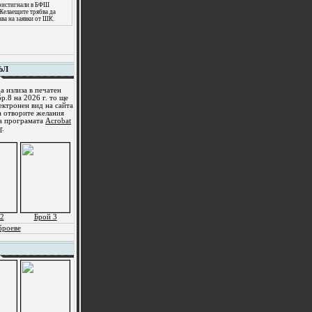
пристигнали в БФШ
 Желаещите трябва да
ава на заявки от ШК.
ЪЛ
а излиза в печатен
р.8 на 2026 г. то ще
ектронен вид на сайта
а отворите желания
ма програмата
Acrobat
r
.
2
Брой 3
броеве