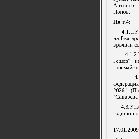
Антонов 
Попов.
По т.4:
4.1.1.
на Българ
връчван съ
4.1.2
Гешев" н
гросмайст
4
федераци
2026" (П
"Сапарева 
4.3.Утв
годишнина
17.01.20