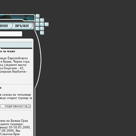
АННИ
ВРЪЗКИ
о за мъже
оведе Европейското
в Будва, Черна гора.
ха следните места:
л Георгиев - 42,
Киприан Бербатов -
и
 в салона на читалище
веде открит турнир за
ние на Балкан Гран
едните турнири:
вина) 10-18.05.2009,
7.08.2009, Яш
 Слънчев Бряг