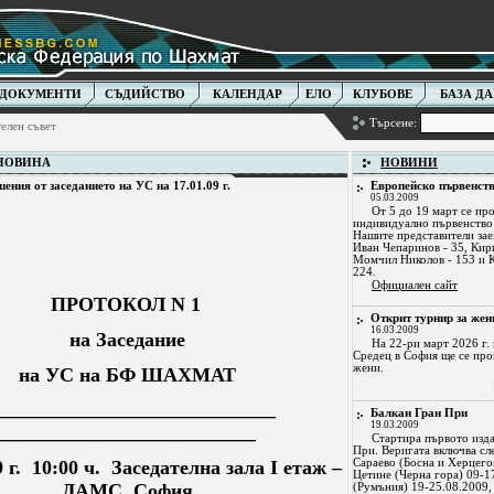
ДОКУМЕНТИ
СЪДИЙСТВО
КАЛЕНДАР
ЕЛО
КЛУБОВЕ
БАЗА Д
Търсене:
елен съвет
 НОВИНА
НОВИНИ
шения от заседанието на УС на 17.01.09 г.
Европейско първенств
05.03.2009
От 5 до 19 март се пр
индивидуално първенство 
Нашите представители зае
Иван Чепаринов - 35, Кири
Момчил Николов - 153 и 
224.
Официален сайт
ПРОТОКОЛ N 1
Открит турнир за жен
16.03.2009
на Заседание
На 22-ри март 2026 г.
Средец в София ще се про
жени.
на УС на БФ ШАХМАТ
____________________________
Балкан Гран При
19.03.2009
__________________________
Стартира първото изда
При. Веригата включва сл
9 г. 10:00 ч. Заседателна зала I етаж –
Сараево (Босна и Херцего
Цетине (Черна гора) 09-1
ДАМС София
(Румъния) 19-25.08.2009,