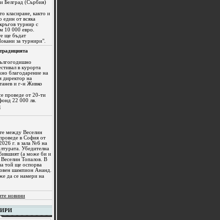
 и Белград (Сърбия)
то класиране, както и
о един от всяка
 кръгов турнир с
м 10 000 евро.
те ще бъдат
Покани за турнири".
 традицията
 дългогодишно
стивал в курорта
жно благодарение на
я директор на
танев и г-н Живко
е проведе от 20-ти
фонд 22 000 лв.
я
те между Веселин
 проведe в София от
026 г. в зала №6 на
лтурата. Убедителна
 бившият (а може би и
Веселин Топалов. В
на той ще оспорва
товен шампион Ананд.
е да се намери на
ите новини
НИРИ