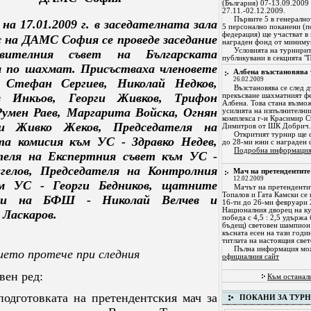
(България) 07-13.09.2009
27.11.-02.12.2009.
Първите 5 в генерално
 на 17.01.2009 г. в заседателната зала
5 персонално поканени (п
федерация) ще участват в
 на ДАМС София се проведе заседание
награден фонд от миниму
Условията на турнири
вителния съвет на Българската
публикувани в секцията "
я по шахмат. Присъстваха членовете
Албена възстановява
26.02.2009
Стефан Сергиев, Николай Недков,
Възстановява се след
в Инкьов, Георги Живков, Трифон
прекъсване шахматният фе
Албена. Това стана възмо
Румен Раев, Маргарита Войска, Огнян
усилията на изпълнителни
комплекса г-н Красимир С
 и Живко Жеков, Председателя на
Димитров от ШК Добрич.
Откритият турнир ще с
та комисия към УС - Здравко Недев,
до 28-ми юни с награден 
Подробна информаци
теля на Експертния съвет към УС -
гелов, Председателя на Контролния
Мач на претендентите
12.02.2009
м УС - Георги Бедников, щатните
Мачът на претенденти
Топалов и Гата Камски се
ли на БФШ - Николай Велчев и
16-ти до 26-ми февруари 2
Националния дворец на ку
Ласкаров.
победа с 4,5 : 2,5 удържа
бъдещ) световен шампион 
късната есен на тази годи
титлата на настоящия све
Пълна информация мож
ието протече при следния
официалния сайт
вен ред:
Към останал
подготовката на претендентския мач за
ПОКАНИ ЗА ТУР