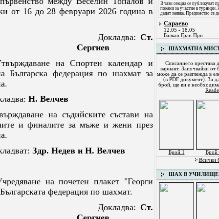
първенство между Веселин Топалов и
В тази секция се публикуват 
покани за участие в турнири.
ки от 16 до 28 февруари 2026 година в
дадат заявка. Предимство се д
Сараево
12.05 - 18.05
Докладва:
Ст.
Балкан Гран При
Сергиев
ШАХМАТНА МИС
Утвърждаване на Спортен календар и
Списанието престава д
вариант. Започвайки от б
а Българска федерация по шахмат за
може да се разглежда в ел
(в PDF документ). За д
а.
брой, ще ви е необходи
Reade
адва:
Н. Велчев
върждаване на съдийските състави на
ите и финалите за мъже и жени през
а.
адват:
Здр. Недев и Н. Велчев
Брой 1
Брой 
Всички 
ШАХ В УЧИЛИЩЕ
Учредяване на почетен плакет "Георги
 Българската федерация по шахмат.
Докладва:
Ст.
Сергиев