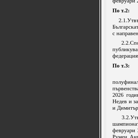
февруари 
По т.2:
2.1.Утв
Българска
с направе
2.2.Сп
публику
федерация
По т.3:
полуфина
първенств
2026 годи
Недев и з
и Димитър
3.2.Ут
шампиона
февруари 
Румен Анг