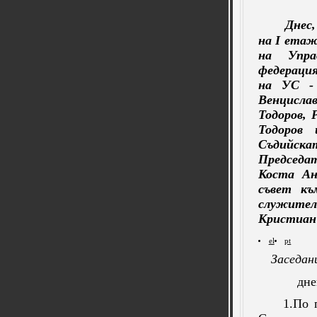
Днес,
на I етаж
на Упра
федераци
на УС - 
Венцисла
Тодоров, 
Тодоров
Съдийска
Председа
Коста Ан
съвет къ
служите
Кристиан 
el
pt
Заседан
дне
1.По 