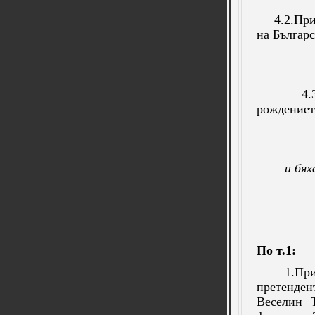
4.2.Пр
на Българ
4.
рождениет
и бях
По т.1:
1.Пр
претенден
Веселин 