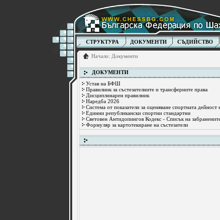
СТРУКТУРА
ДОКУМЕНТИ
СЪДИЙСТВО
Начало
:
Документи
ДОКУМЕНТИ
Устав на БФШ
Правилник за състезателните и трансферните права
Дисциплинарен правилник
Наредба 2026
Система от показатели за оценяване спортната дейност
Единни републикански спортни стандартни
Световен Антидопингов Кодекс - Списък на забраненит
Формуляр за картотекиране на състезатели