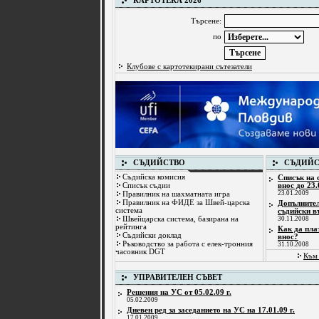
КАРТОТЕКА 2026
Търсене:
по
Клубове с картотекирани сътезатели
СЪДИЙСТВО
СЪДИЙС
Съдийска комисия
Списък на 
Списък съдии
внос до 23.
23.01.2009
Правилник на шахматната игра
Правилник на ФИДЕ за Швей-царска
Допълните
система
съдийски в
Швейцарска система, базирана на
30.11.2008
рейтинга
Как да пла
Съдийски доклад
внос?
Ръководство за работа с елек-тронния
31.10.2008
часовник DGT
Към 
УПРАВИТЕЛЕН СЪВЕТ
Решения на УС от 05.02.09 г.
05.02.2009
Дневен ред за заседанието на УС на 17.01.09 г.
17.01.2009