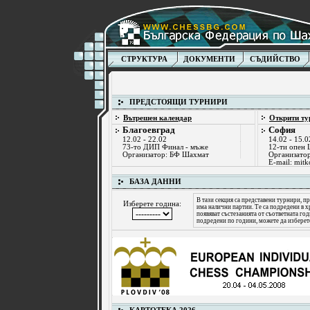
СТРУКТУРА
ДОКУМЕНТИ
СЪДИЙСТВО
ПРЕДСТОЯЩИ ТУРНИРИ
Вътрешен календар
Открити ту
Благоевград
София
12.02 - 22.02
14.02 - 15.0
73-то ДИП Финал - мъже
12-ти опен
Организатор: БФ Шахмат
Организатор
E-mail:
mitk
БАЗА ДАННИ
В тази секция са представени турнири, пр
Изберете година:
има налични партии. Те са подредени в х
появяват състезанията от съответната го
подредени по години, можете да изберет