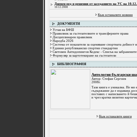
Дневен ред и решения от заседанието на УС на 10.12.
10.12.2008
Към останалите новини
ДОКУМЕНТИ
Устав на БФШ
Правилник за състезателните и трансферните права
Дисциплинарен правилник
Наредба 2026
Система от показатели за оценяване спортната дейност 
Единни републикански спортни стандартни
Световен Антидопингов Кодекс - Списък на забранените
Формуляр за картотекиране на състезатели
БИБЛИОГРАФИЯ
Антология български ша
Автор: Стефан Сергиев
2008г.
Тази книга е уникална. Не ми е
съдържание да е издавана досе
поставих с написването й беше
и чрез кратки визитни картички
Към останалите книги