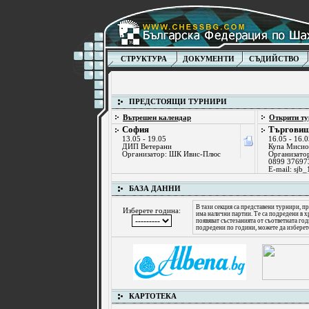
СТРУКТУРА
ДОКУМЕНТИ
СЪДИЙСТВО
ПРЕДСТОЯЩИ ТУРНИРИ
Вътрешен календар
Открити ту
София
Търгови
13.05 - 19.05
16.05 - 16.
ДИП Ветерани
Купа Мисио
Организатор: ШК Ивис-Плюс
Организато
0899 37697
E-mail:
sjb
БАЗА ДАННИ
В тази секция са представени турнири, пр
Изберете година:
има налични партии. Те са подредени в х
появяват състезанията от съответната го
подредени по години, можете да изберет
КАРТОТЕКА