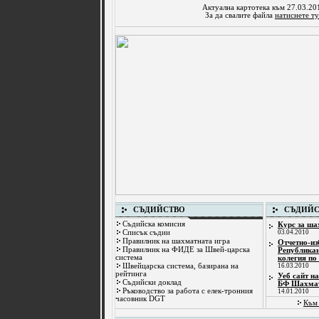
Актуална картотека към 27.03.20
За да свалите файла
натиснете ту
СЪДИЙСТВО
СЪДИЙС
Съдийска комисия
Курс за ша
Списък съдии
03.04.2010
Правилник на шахматната игра
Отчетно-из
Правилник на ФИДЕ за Швей-царска
Републикан
система
колегия по
Швейцарска система, базирана на
16.03.2010
рейтинга
Уеб сайт н
Съдийски доклад
БФ Шахма
Ръководство за работа с елек-тронния
14.01.2010
часовник DGT
Към 