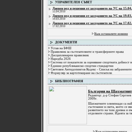
УПРАВИТЕЛЕН СЪВЕТ
Дневен ред и решения от заседанието на УС на 15.04.
15.04.2010
Дневен ред и решения от заседанието на УС на 19.03.
19.03.2010
Дневен ред и решения от заседанието на УС на 17.02.
17.02.2010
Към останалите новини
ДОКУМЕНТИ
Устав на БФШ
Правилник за състезателните и трансферните права
Дисциплинарен правилник
Наредба 2026
Система от показатели за оценяване спортната дейност 
Единни републикански спортни стандартни
Световен Антидопингов Кодекс - Списък на забранените
Формуляр за картотекиране на състезатели
БИБЛИОГРАФИЯ
България на Шахматните
Редактор: д-р Стефан Сергиев
2009г.
Шахматните олимпиади са на
състезание в света, което се я
развитието на тази древна и е
отделните страни. Идеята за т
Към останалите книги