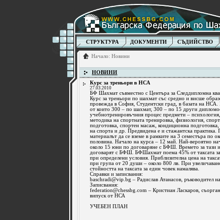
СТРУКТУРА
ДОКУМЕНТИ
СЪДИЙСТВО
Начало
:
Новини
НОВИНИ
Курс за треньори в НСА
27.03.2010
БФ Шахмат съвместно с Центъра за Следдипломна кв
Курс за треньори по шахмат със средно и висше образ
провежда в София, Студентски град, в базата на НСА.
от които 300 – по шахмат, 300 – по 15 други диплом
учебнотренировъчния процес предмети – психология, 
методика на спортната тренировка, физиология, спор
подготовка, спортен масаж, кондиционна подготовка
на спорта и др. Предвидена е и стажантска практика
материалът да се вземе в рамките на 3 семестъра по ок
половина. Начало на курса – 12 май. Най-вероятно нач
около 15 юни по договаряне с БФШ. Времето за тази и
договарят с БФШ. БФШахмат поема 45% от таксата за
при определени условия. Приблизителна цена на таксат
при група от 20 души – около 800 лв. При увеличаван
стойността на таксата за един човек намалява.
Справки и записвания:
baschradi@vip.bg
– Радислав Атанасов, ръководител на
Записвания:
federation@chessbg.com
– Кристиан Ласкаров, съорган
випуск от НСА
УЧЕБЕН ПЛАН