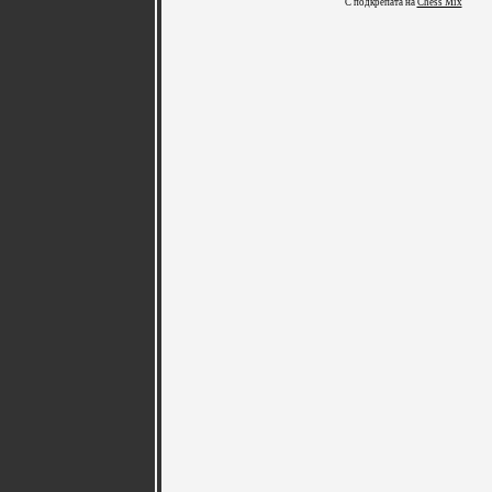
С подкрепата на
Chess Mix