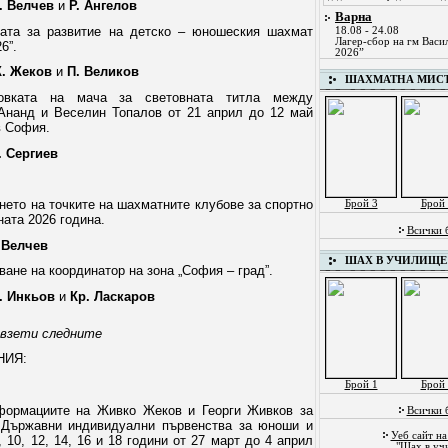
. Велчев
и
Р. Ангелов
Варна
мата за развитие на детско – юношеския шахмат
18.08 - 24.08
Лагер-сбор на гм Васи
6”.
2026”
. Жеков
и
П. Великов
ШАХМАТНА МИС
товката на мача за
световната титла между
Ананд и Веселин Топалов от 21 април до 12 май
в София.
. Сергиев
ането на точките на шахматните клубове за спортно
Брой 3
Брой 
ната 2026 година.
Всички 
 Велчев
ШАХ В УЧИЛИЩЕ
ване на координатор на зона „София – град”.
. Инкьов
и
Кр. Ласкаров
 взети следните
НИЯ:
Брой 1
Брой 
формациите на Живко Жеков и Георги Живков за
Всички 
 Държавни индивидуални първенства за юноши и
Уеб сайт на
, 10, 12, 14, 16 и 18 години от 27 март до 4 април
"Шах в уч