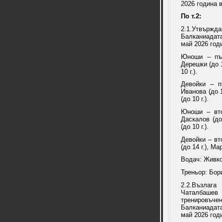
2026 година 
По т.2:
2.1.Утвърж
Балканиадат
май 2026 год
Юноши – пър
Дерешки (до 1
10 г.).
Девойки – п
Иванова (до 1
(до 10 г.).
Юноши – вто
Даскалов (до
(до 10 г.).
Девойки – вт
(до 14 г.), Ма
Водач: Живк
Треньор: Бор
2.2.Възлаг
Чаталбашев 
тренировъче
Балканиадат
май 2026 год