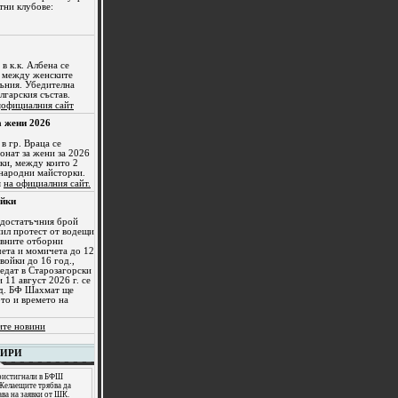
тни клубове:
 в к.к. Албена се
а между женските
ъния. Убедителна
лгарския състав.
я
официалния сайт
 жени 2026
в гр. Враца се
нат за жени за 2026
лки, между които 2
народни майсторки.
я
на официалния сайт.
ойки
едостатъчния брой
пил протест от водещи
вните отборни
ета и момичета до 12
войки до 16 год.,
ведат в Старозагорски
11 август 2026 г. се
од. БФ Шахмат ще
то и времето на
ите новини
НИРИ
пристигнали в БФШ
 Желаещите трябва да
ава на заявки от ШК.