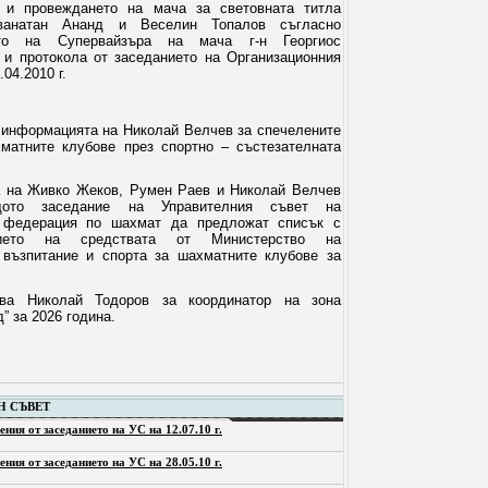
а и провеждането на мача за световната титла
анатан Ананд и Веселин Топалов съгласно
ето на Супервайзъра на мача г-н Георгиос
 и протокола от заседанието на Организационния
.04.2010 г.
 информацията на Николай Велчев за спечелените
хматните клубове през спортно – състезателната
га на Живко Жеков, Румен Раев и Николай Велчев
ото заседание на Управителния съвет на
 федерация по шахмат да предложат списък с
нието на средствата от Министерство на
 възпитание и спорта за шахматните клубове за
ава Николай Тодоров за координатор на зона
” за 2026 година.
Н СЪВЕТ
ения от заседанието на УС на 12.07.10 г.
ения от заседанието на УС на 28.05.10 г.