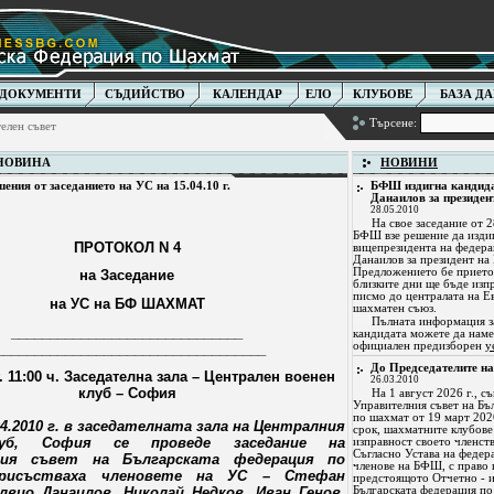
ДОКУМЕНТИ
СЪДИЙСТВО
КАЛЕНДАР
ЕЛО
КЛУБОВЕ
БАЗА Д
Търсене:
елен съвет
 НОВИНА
НОВИНИ
шения от заседанието на УС на 15.04.10 г.
БФШ издигна кандида
Данаилов за президе
28.05.2010
На свое заседание от 
БФШ взе решение да изди
ПРОТОКОЛ N 4
вицепрезидента на федера
Данаилов за президент н
Предложението бе прието
на Заседание
близките дни ще бъде изп
писмо до централата на Е
на УС на БФ ШАХМАТ
шахматен съюз.
Пълната информация з
______________________________
кандидата можете да наме
официален предизборен
у
_____________________________
______
До Председателите н
г. 11:00 ч. Заседателна зала – Централен военен
26.03.2010
клуб – София
На 1 август 2026 г., с
Управителния съвет на Бъ
по шахмат от 19 март 2026
.04.2010 г. в заседателната зала на Централния
срок, шахматните клубове
луб, София се проведе заседание на
изправност своето членст
Съгласно Устава на федер
ния съвет на Българската федерация по
членове на БФШ, с право н
рисъстваха членовете на УС – Стефан
предстоящото Отчетно - 
лвио Данаилов, Николай Недков, Иван Генов,
Българската федерация по