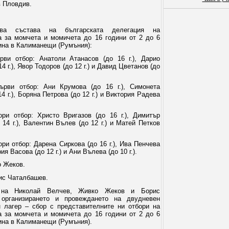
в Пловдив.
дава състава на българската делегация на
а за момчета и момичета до 16 години от 2 до 6
ина в Калиманещи (Румъния):
ви отбор: Анатоли Атанасов (до 16 г.), Дарио
4 г.), Явор Тодоров (до 12 г.) и Давид Цветанов (до
ърви отбор: Ани Крумова (до 16 г.), Симонета
4 г.), Боряна Петрова (до 12 г.) и Виктория Радева
ри отбор: Христо Вригазов (до 16 г.), Димитър
 14 г.), Валентин Вълев (до 12 г.) и Матей Петков
ори отбор: Дарена Сиркова (до 16 г.), Ива Пенчева
рия Васова (до 12 г.) и Ани Вълева (до 10 г.).
о Жеков.
ис Чаталбашев.
а на Николай Велчев, Живко Жеков и Борис
организирането и провеждането на двудневен
н лагер – сбор с представителните ни отбори на
а за момчета и момичета до 16 години от 2 до 6
ина в Калиманещи (Румъния).