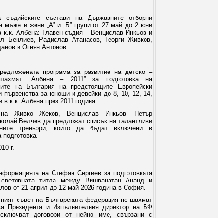
а съдийските състави на Държавните отборни
а мъже и жени „А” и „Б” групи от 27 май до 2 юни
в к.к. Албена: Главен съдия – Венцислав Инкьов и
л Бенлиев, Радислав Атанасов, Георги Живков,
анов и Огнян Антонов.
предложената програма за развитие на детско –
шахмат „Албена – 2011” за подготовка на
лите на България на предстоящите Европейски
 първенства за юноши и девойки до 8, 10, 12, 14,
и в к.к. Албена през 2011 година.
а на Живко Жеков, Венцислав Инкьов, Петър
колай Велчев да предложат списък на талантливи
ните треньори, които да бъдат включени в
а подготовка.
10 г.
информацията на Стефан Сергиев за подготовката
 световната титла между Вишванатан Ананд и
лов от 21 април до 12 май 2026 година в София.
лният съвет на Българската федерация по шахмат
а Президента и Изпълнителния директор на БФ
сключват договори от нейно име, свързани с