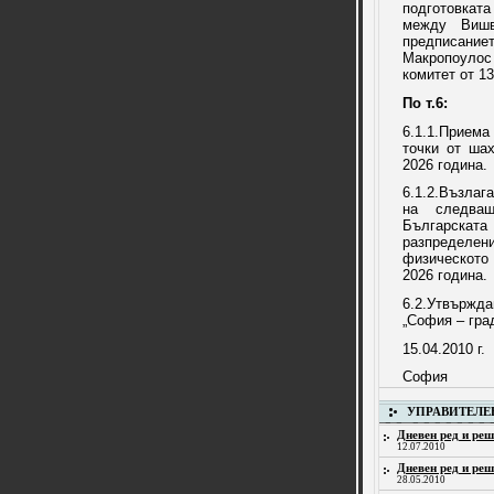
подготовкат
между Вишв
предписани
Макропоулос
комитет от 13
По т.6:
6.1.1.Приема
точки от ша
2026 година.
6.1.2.Възла
на следващ
Българската
разпределе
физическото
2026 година.
6.2.Утвържд
„София – град
15.04.2010 г.
София
УПРАВИТЕЛЕ
Дневен ред и реш
12.07.2010
Дневен ред и реш
28.05.2010