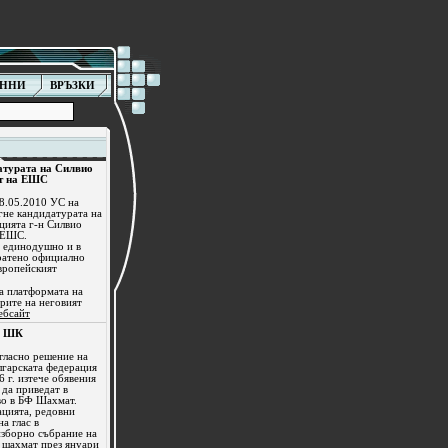
АННИ
ВРЪЗКИ
турата на Силвио
нт на ЕШС
28.05.2010 УС на
гне кандидатурата на
цията г-н Силвио
а ЕШС.
 единодушно и в
ратено официално
вропейският
а платформата на
рите на неговият
ебсайт
а ШК
ъгласно решение на
лгарската федерация
 г. изтече обявения
 да приведат в
во в БФ Шахмат.
ацията, редовни
а глас в
изборно събрание на
 шахмат през януари