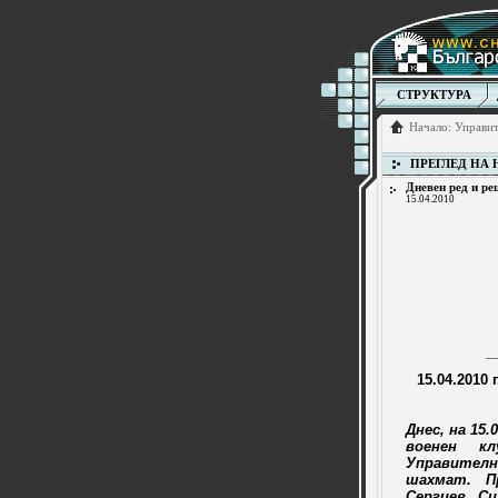
СТРУКТУРА
Начало
:
Управит
ПРЕГЛЕД НА
Дневен ред и ре
15.04.2010
_
15.04.2010 
Днес, на 15
военен к
Управител
шахмат. П
Сергиев, Си