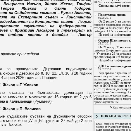
2026 г. са следните шахма
, Венцислав Инкьов, Живко Жеков, Трифон
Списък на клубовете
 Георги Живков и Огнян Тодоров,
лят на Съдийската комисия – Румен Ангелов,
Приятелска среща
елят на Експертния съвет – Константин
02.08.2010
редседателят на Контролния съвет – Георги
От 2-ри до 5-ти август
проведе приятелска срещ
 щатните служители на федерацията -
отбори на България и Рум
лчев и Кристиан Ласкаров и треньорът на
победа с 11:5 постигна бъ
ите отбори юноши и девойки – Петър
Подробна информаци
Открит Шампионат за
25.07.2010
От 21-ви до 31-ви юли 
проведе Откритият шампио
 протече при следния
г. Участваха 23 състезате
гросмайсторки и 6 между
Подробна информаци
ДОП за юноши и дев
ция за проведените Държавни
индивидуални
22.07.2010
а юноши и девойки до 8, 10, 12, 14, 16 и 18 години
Във връзка с крайно н
заявки за участие и постъ
о 4 април 2026 година в Пловдив.
шахматни клубове, Държа
първенства (ДОП) за момч
. Жеков
и
Г. Живков
год. и ДОП за юноши и де
които трябваше да се про
ване състава на българската делегация на
минерални бани между 1 и 
отлагат за по-късен пери
а за момчета и момичета до 16 години от 2 до 6
обяви своевременно място
ина в Калиманещи (Румъния).
провеждането им.
Към останал
. Жеков
и
П. Великов
ане съдийските състави на Държавните отборни
ПОКАНИ ЗА ТУР
а мъже и жени „А” и „Б” групи от 27 май до 2 юни
В тази секция се публикуват 
 к.к. Албена.
покани за участие в турнири.
дадат заявка. Предимство се д