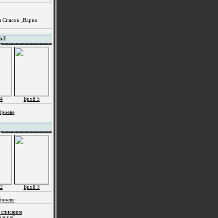
л Спасов „Варна
ЪЛ
4
Брой 5
броеве
2
Брой 3
броеве
 списание
илище"