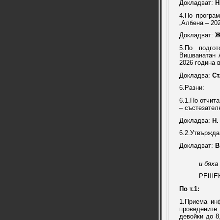
Докладват:
Н
4.По програ
„Албена – 202
Докладват:
Ж
5.По подго
Вишванатан 
2026 година 
Докладва:
Ст
6.Разни:
6.1.По отчит
– състезател
Докладва:
Н.
6.2.Утвържда
Докладват:
В
и бяха
РЕШЕ
По т.1:
1.Приема ин
проведените
девойки до 8