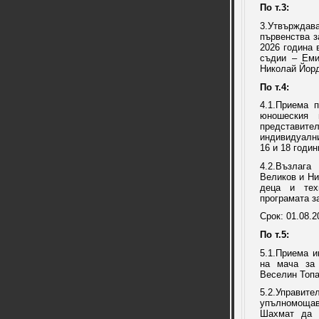
По т.3:
3.Утвърждав
първенства з
2026 година 
съдии – Еми
Николай Йорд
По т.4:
4.1.Приема 
юношеския 
представите
индивидуални
16 и 18 годин
4.2.Възлаг
Великов и Ни
деца и тех
програмата з
Срок: 01.08.20
По т.5:
5.1.Приема 
на мача за
Веселин Топа
5.2.Управите
упълномощав
Шахмат да 