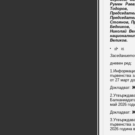
Румен Раев
Тодоров,
Председате
Председат
Стоянов, П
Бедников,
Николай Ве
националн
Великов.
el
pt
Заседанието
дневен ред:
1.Информа
първенства з
от 27 март д
Докладват:
Ж
2.Утвържда
Балканиадат
май 2026 год
Докладват:
Ж
3.Утвърждав
първенства з
2026 година в