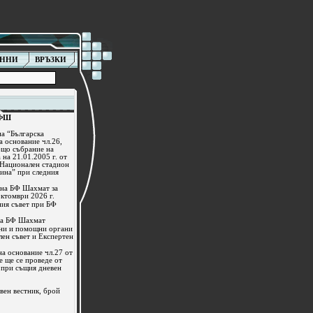
АННИ
ВРЪЗКИ
БФШ
на “Българска
 основание чл.26,
бщо събрание на
 на 21.01.2005 г. от
, Национален стадион
дина” при следния
а на БФ Шахмат за
октомври 2026 г.
ния съвет при БФ
 на БФ Шахмат
дни и помощни органи
ен съвет и Експертен
на основание чл.27 от
ще се проведе от
 при същия дневен
ен вестник, брой