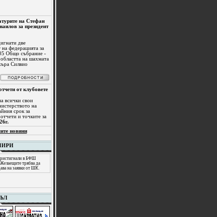
атурите на Стефан
наилов за президент
дигнати две
 на федерацията за
05 Общо събрание -
 областта на шахмата
жъра Силвио
отчети от клубовете
а всички свои
нистерството на
айния срок за
отчети и точките за
26г.
ите новини
НИРИ
 пристигнали в БФШ
 Желаещите трябва да
ава на заявки от ШК.
ЪЛ