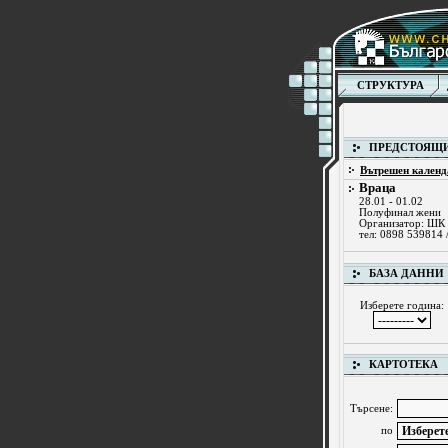
СТРУКТУРА
ПРЕДСТОЯЩИ
Вътрешен календ
Враца
28.01 - 01.02
Полуфинал жени
Организатор: ШК
тел: 0898 539814 
БАЗА ДАННИ
Изберете година:
КАРТОТЕКА
Търсене:
по