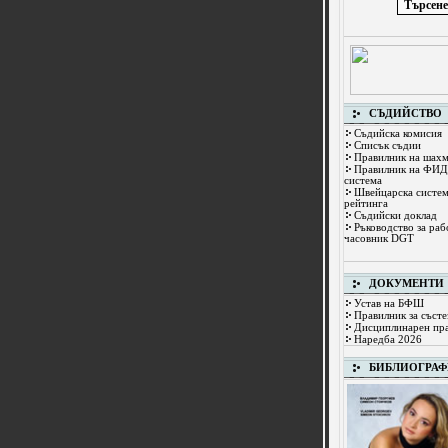
СЪДИЙСТВО
Съдийска комисия
Списък съдии
Правилник на шахм
Правилник на ФИД
система
Швейцарска систем
рейтинга
Съдийски доклад
Ръководство за раб
часовник DGT
ДОКУМЕНТИ
Устав на БФШ
Правилник за състе
Дисциплинарен пр
Наредба 2026
БИБЛИОГРА