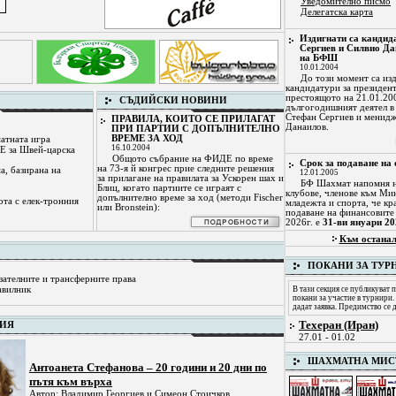
Уведомително писмо
Делегатска карта
Издигнати са кандид
Сергиев и Силвио Да
на БФШ
10.01.2004
До този момент са из
кандидатури за президент
престоящото на 21.01.20
СЪДИЙСКИ НОВИНИ
дългогодишният деятел в
Стефан Сергиев и менид
ПРАВИЛА, КОИТО СЕ ПРИЛАГАТ
Данаилов.
ПРИ ПАРТИИ С ДОПЪЛНИТЕЛНО
ВРЕМЕ ЗА ХОД
атната игра
16.10.2004
Е за Швей-царска
Общото събрание на ФИДЕ по време
Срок за подаване на 
на 73-я й конгрес прие следните решения
а, базирана на
12.01.2005
за прилагане на правилата за Ускорен шах и
БФ Шахмат напомня н
Блиц, когато партиите се играят с
клубове, членове към Ми
допълнително време за ход (методи Fischer
ота с елек-тронния
младежта и спорта, че кр
или Bronstein):
подаване на финансовите 
2026г. е
31-ви януари 20
Към останал
ПОКАНИ ЗА ТУР
зателните и трансферните права
В тази секция се публикуват
авилник
покани за участие в турнири.
дадат заявка. Предимство се д
Техеран (Иран)
ФИЯ
27.01 - 01.02
ШАХМАТНА МИС
Антоанета Стефанова – 20 години и 20 дни по
пътя към върха
Автор: Владимир Георгиев и Симеон Стоичков