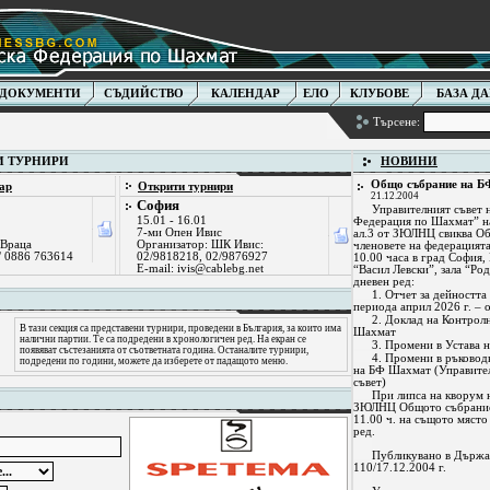
ДОКУМЕНТИ
СЪДИЙСТВО
КАЛЕНДАР
ЕЛО
КЛУБОВЕ
БАЗА Д
Търсене:
 ТУРНИРИ
НОВИНИ
Общо събрание на 
ар
Открити турнири
21.12.2004
София
Управителният съвет 
15.01 - 16.01
Федерация по Шахмат” на
7-ми Опен Ивис
ал.3 от ЗЮЛНЦ свиква О
 Враца
Организатор: ШК Ивис:
членовете на федерацията
/ 0886 763614
02/9818218, 02/9876927
10.00 часа в град София
Е-mail:
ivis@cablebg.net
“Васил Левски”, зала “Ро
дневен ред:
1. Отчет за дейностт
периода април 2026 г. – 
2. Доклад на Контрол
В тази секция са представени турнири, проведени в България, за които има
Шахмат
налични партии. Те са подредени в хронологичен ред. На екран се
3. Промени в Устава
появяват състезанията от съответната година. Останалите турнири,
4. Промени в ръково
подредени по години, можете да изберете от падащото меню.
на БФ Шахмат (Управител
съвет)
При липса на кворум 
ЗЮЛНЦ Общото събрание 
11.00 ч. на същото място
ред.
Публикувано в Държав
110/17.12.2004 г.