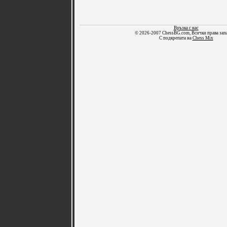
Връзка с нас
© 2026-2007 ChessBG.com, Всички права зап
С подкрепата на
Chess Mix