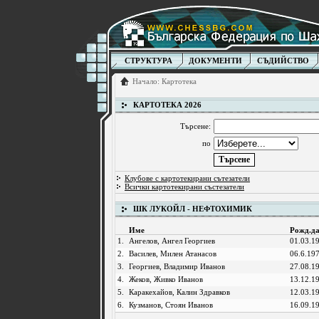
СТРУКТУРА
ДОКУМЕНТИ
СЪДИЙСТВО
Начало
:
Картотека
КАРТОТЕКА 2026
Търсене:
по
Клубове с картотекирани сътезатели
Всички картотекирани състезатели
ШК ЛУКОЙЛ - НЕФТОХИМИК
Име
Рожд.д
1.
Ангелов, Ангел Георгиев
01.03.1
2.
Василев, Милен Атанасов
06.6.19
3.
Георгиев, Владимир Иванов
27.08.1
4.
Жеков, Живко Иванов
13.12.1
5.
Каракехайов, Калин Здравков
12.03.1
6.
Кузманов, Стоян Иванов
16.09.1