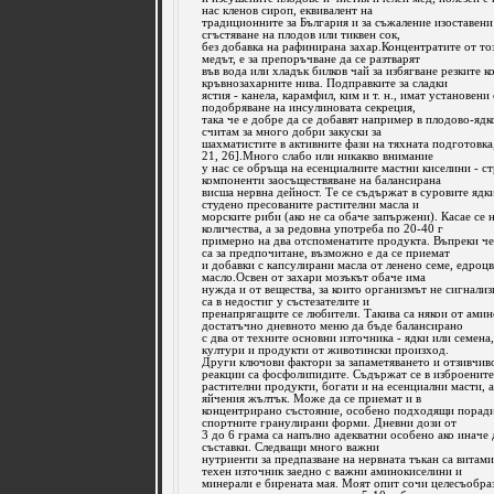
нас кленов сироп, еквивалент на
традиционните за България и за съжаление изоставени
сгъстяване на плодов или тиквен сок,
без добавка на рафинирана захар.Концентратите от то
медът, е за препоръчване да се разтварят
във вода или хладък билков чай за избягване резките к
кръвнозахарните нива. Подправките за сладки
ястия - канела, карамфил, ким и т. н., имат установени
подобряване на инсулиновата секреция,
така че е добре да се добавят например в плодово-ядко
считам за много добри закуски за
шахматистите в активните фази на тяхната подготовка,
21, 26].Много слабо или никакво внимание
у нас се обръща на есенциалните мастни киселини - 
компоненти заосъществяване на балансирана
висша нервна дейност. Те се съдържат в суровите ядки
студено пресованите растителни масла и
морските риби (ако не са обаче запържени). Касае се н
количества, а за редовна употреба по 20-40 г
примерно на два отспоменатите продукта. Въпреки ч
са за предпочитане, възможно е да се приемат
и добавки с капсулирани масла от ленено семе, едроц
масло.Освен от захари мозъкът обаче има
нужда и от вещества, за които организмът не сигнализ
са в недостиг у състезателите и
пренапрягащите се любители. Такива са някои от амино
достатъчно дневното меню да бъде балансирано
с два от техните основни източника - ядки или семена
култури и продукти от животински произход.
Други ключови фактори за запаметяването и отзивчив
реакции са фосфолипидите. Съдържат се в изброените
растителни продукти, богати и на есенциални масти, а
яйчения жълтък. Може да се приемат и в
концентрирано състояние, особено подходящи поради 
спортните гранулирани форми. Дневни дози от
3 до 6 грама са напълно адекватни особено ако иначе д
съставки. Следващи много важни
нутриенти за предпазване на нервната тъкан са витам
техен източник заедно с важни аминокиселини и
минерали е бирената мая. Моят опит сочи целесъобра