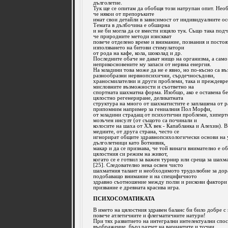
дълголетие.
Тук ще се опитам да обобщя този натрупан опит. Необ
че някои от препоръките
имат свои детайли в зависимост от индивидуалните ос
Темата в дълбочина е обширна
и не би могла да се вмести изцяло тук. Също така под
че природните методи изискват
повече отделено време и внимание, познания и постоя
използването на битови стимулатори
от рода на кафе, кола, шоколад и др.
Последните обаче не дават нищо на организма, а само
неприкосновените му запаси от нервна енергия.
На младини това може да не е явно, но по-късно са в
разнообразни нервнопсихични, сърдечносъдови,
храносмилателни и други проблеми, така и преждевр
мисловните възможности и съответно на
спортната шахматна форма. Изобщо, ако е оставена бе
цялостно регенериране, деликатната
структура на много от шахматистите е заплашена от р
припомним например за гениалния Пол Морфи,
от младини страдащ от психотични проблеми, хиперт
мозъчен инсулт (от същото са починали и
колосите на шаха от ХХ век - Капабланка и Алехин). 
медиите, от друга страна, често се
игнорират общите здравнопсихологически основи на 
дълголетници като Ботнивик,
макар и да се признава, че той винаги внимателно е 
цялостния си режим на живот,
когато се е готвил за важен турнир или среща за шахм
[25]. Следователно нека освен чисто
шахматния талант и необходимото трудолюбие за дор
подобаващо внимание и на специфичното
здравно съотношение между ползи и рискови фактори 
призвание е древната красива игра.
ПСИХОСОМАТИКАТА
В името на цялостния здравен баланс би било добре с 
повече атлетичните и флегматичните натури!
При тях развитието на интегрални интелектуални спос
въображение, бърз разчет на вариантите и точни