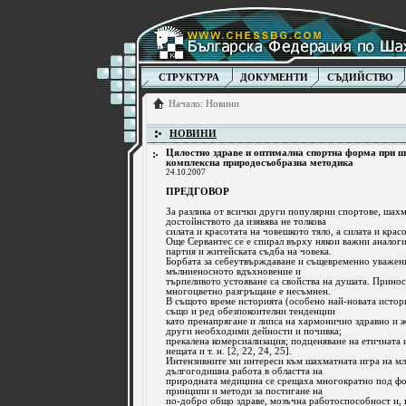
СТРУКТУРА
ДОКУМЕНТИ
СЪДИЙСТВО
Начало
:
Новини
НОВИНИ
Цялостно здраве и оптимална спортна форма при ш
комплексна природосъобразна методика
24.10.2007
ПРЕДГОВОР
За разлика от всички други популярни спортове, шах
достойнството да изявява не толкова
силата и красотата на човешкото тяло, а силата и крас
Още Сервантес се е спирал върху някои важни анало
партия и житейската съдба на човека.
Борбата за себеутвърждаване и същевременно уважен
мълниеносното вдъхновение и
търпеливото устояване са свойства на душата. Прино
многоцветно разгръщане е несъмнен.
В същото време историята (особено най-новата истори
също и ред обезпокоителни тенденции
като пренапрягане и липса на хармонично здравно и 
други необходими дейности и почивка;
прекалена комерсиализация; подценяване на етичната 
нещата и т. н. [2, 22, 24, 25].
Интензивните ми интереси към шахматната игра на м
дългогодишна работа в областта на
природната медицина се срещаха многократно под фо
принципи и методи за постигане на
по-добро общо здраве, мозъчна работоспособност и, 