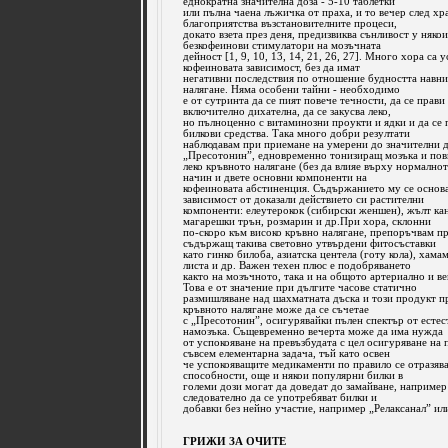
еднократна значителна доза - 5-10 таблетки
или пълна чаена лъжичка от праха, и то вечер след хра
благоприятства възстановителните процеси,
докато взета през деня, предизвиква сънливост у няко
безкофеинови стимулатори на мозъчната
дейност [1, 9, 10, 13, 14, 21, 26, 27]. Много хора са 
кофеиновата зависимост, без да имат
негативни последствия по отношение будността навни
налягане. Няма особени тайни - необходимо
е от сутринта да се пият повече течности, да се прав
включително дихателна, да се закусва леко,
но пълноценно с витаминозни проукти и ядки и да се
билкови средства. Така много добри резултати
наблюдавам при приемане на умерени до значителни д
„Пресотонин”, едновременно тонизиращ мозъка и по
леко кръвното налягане (без да влияе върху нормално
начин и двете основни компоненти на
кофеиновата абстиненция. Съдържанието му се основ
зависимост от доказали действието си растителни
компоненти: елеутерокок (сибирски женшен), жълт ка
магарешки трън, розмарин и др.При хора, склонни
по-скоро към високо кръвно налягане, препоръчвам п
съдържащ такива световно утвърдени фитосъставки
като гинко билоба, азиатска центела (готу кола), хама
листа и др. Важен техен плюс е подобряването
както на мозъчното, така и на общото артериално и 
Това е от значение при дългите часове статично
размишляване над шахматната дъска и този продукт п
кръвното налягане може да се съчетае
с „Пресотонин”, осигурявайки пълен спектър от есте
намозъка. Същевременно вечерта може да има нужда
от успокояване на превъзбудата с цел осигуряване на 
съвсем елементарна задача, тъй като освен
че успокояващите медикаменти по правило се отразява
способности, още и някои популярни билки в
големи дози могат да доведат до замайване, например
следователно да се употребяват билки и
добавки без нейно участие, например „Релаксанал” ил
ГРИЖИ ЗА ОЧИТЕ