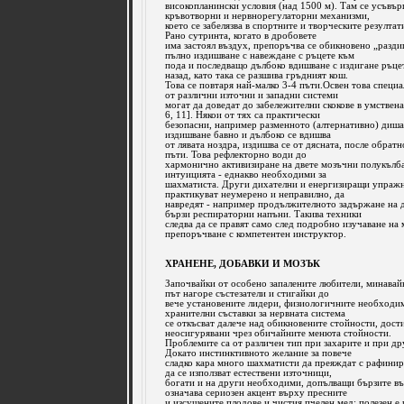
високопланински условия (над 1500 м). Там се усъвъ
кръвотворни и нервнорегулаторни механизми,
което се забелязва в спортните и творческите резулта
Рано сутринта, когато в дробовете
има застоял въздух, препоръчва се обикновено „разди
пълно издишване с навеждане с ръцете към
пода и последващо дълбоко вдишване с издигане ръце
назад, като така се разшива гръдният кош.
Това се повтаря най-малко 3-4 пъти.Освен това специ
от различни източни и западни системи
могат да доведат до забележителни скокове в умствена
6, 11]. Някои от тях са практически
безопасни, например разменното (алтернативно) диша
издишване бавно и дълбоко се вдишва
от лявата ноздра, издишва се от дясната, после обратно
пъти. Това рефлекторно води до
хармонично активизиране на двете мозъчни полукълба
интуицията - еднакво необходими за
шахматиста. Други дихателни и енергизиращи упражне
практикуват неумерено и неправилно, да
навредят - например продължителното задържане на д
бързи респираторни напъни. Такива техники
следва да се правят само след подробно изучаване на 
препоръчване с компетентен инструктор.
ХРАНЕНЕ, ДОБАВКИ И МОЗЪК
Започвайки от особено запалените любители, минавай
път нагоре състезатели и стигайки до
вече установените лидери, физиологичните необходи
хранителни съставки за нервната система
се откъсват далече над обикновените стойности, дост
неосигурявани чрез обичайните менюта стойности.
Проблемите са от различен тип при захарите и при д
Докато инстинктивното желание за повече
сладко кара много шахматисти да преяждат с рафинир
да се използват естествени източници,
богати и на други необходими, допълващи бързите въ
означава сериозен акцент върху пресните
и изсушените плодове и чистия пчелен мед; полезен е