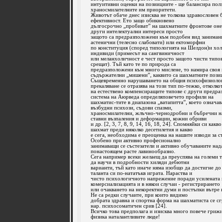
интуитивни оценки на позиициите - ще балансира пол
храносмилателните им приоритети.
Животът обаче днес изисква не толкова здравословен 
ефективност. Ето защо обикновено
дългосрочно „пробиват” на шахматните фронтове онез
други интелектуални интереси просто
защото са предразположени към подобен вид заниман
астенични (телесно слабовати) или ектоморфни
по конституция (според типологията на Шелдон)и хо
индивиди (примесът на сангвиничност
или меланхоличност е чест просто защото чисти типов
срещат). Тъй като те по природа са
предразположени към много мислене, то намира своя 
съдържателни „мишени”, каквито са шахматните пози
Същевременно нарушаването на общия психофизиолог
прекаляване се отразява на този тип по-тежко, отколко
на естествено компенсиращите типове с други предра
система на Аюрведа определяповечето профили на
шахматис-тите в диапазона „ватапитта”, което означа
възбудни психози, съдови спазми,
храносмилателни, жлъчно-чернодробни и бъбречни на
ставни възпаления и деформации, кожни обриви
и др. [2, 3, 7, 8, 9, 14, 16, 18, 24]. Спомняйки си какв
шахмат преди няколко десетилетия и какво
е сега, необходима е преоценка на нашите изводи за с
Особено при активно професионално
занимаващи се състезатели и активно обучаваните на
понастоящем расте лавинообразно.
Сега например всеки желаещ да преуспява на големи 
да научи в подробности хиляди дебютни
варианти, тъй като иначе няма изобщо да достигне д
таланта си по-нататъкв играта. Нараства и
чисто психологичното напрежение поради усилената 
комерсиализацията и в някои случаи - регистрирането
или очакването на некоректни думи и постъпки вътре и
Не са редки случаите, при които видимо
добрата здравна и спортна форма на шахматиста се сгр
нар. психосоматичен срив [24].
Всичко това предполага и изисква много повече грижи
физика наталантливите люде!