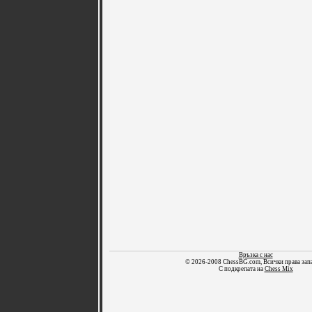
Връзка с нас
© 2026-2008 ChessBG.com, Всички права зап
С подкрепата на
Chess Mix