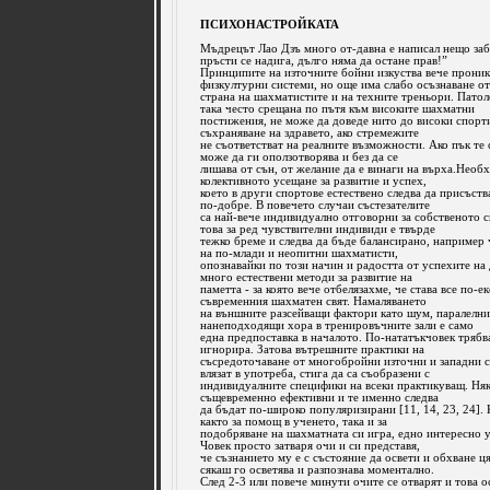
ПСИХОНАСТРОЙКАТА
Мъдрецът Лао Дзъ много от-давна е написал нещо заб
пръсти се надига, дълго няма да остане прав!”
Принципите на източните бойни изкуства вече проникв
физкултурни системи, но още има слабо осъзнаване от
страна на шахматистите и на техните треньори. Пато
така чeсто срещана по пътя към високите шахматни
постижения, не може да доведе нито до високи спорт
съхраняване на здравето, ако стремежите
не съответстват на реалните възможности. Ако пък те 
може да ги оползотворява и без да се
лишава от сън, от желание да е винаги на върха.Необ
колективното усещане за развитие и успех,
което в други спортове естествено следва да присъства
по-добре. В повечето случаи състезателите
са най-вече индивидуално отговорни за собственото си
това за ред чувствителни индивиди е твърде
тежко бреме и следва да бъде балансирано, например 
на по-млади и неопитни шахматисти,
опознавайки по този начин и радостта от успехите на
много естествени методи за развитие на
паметта - за която вече отбелязахме, че става все по-е
съвременния шахматен свят. Намаляването
на външните разсейващи фактори като шум, паралелн
нанеподходящи хора в тренировъчните зали е само
една предпоставка в началото. По-нататъкчовек трябва
игнорира. Затова вътрешните практики на
съсредоточаване от многобройни източни и западни с
влязат в употреба, стига да са съобразени с
индивидуалните специфики на всеки практикуващ. Няк
същевременно ефективни и те именно следва
да бъдат по-широко популяризирани [11, 14, 23, 24]. 
както за помощ в ученето, така и за
подобряване на шахматната си игра, едно интересно 
Човек просто затваря очи и си представя,
че съзнанието му е с състояние да освети и обхване ц
сякаш го осветява и разпознава моментално.
След 2-3 или повече минути очите се отварят и това о