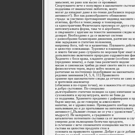
закъснеят, но рано или късно се проявяват.
Спортуването вече е популярно в шахматните състезат
подценява от вманиачени любители, които
могат да изпаднат даже в по-тежки дисбаланси поради
активност!). Все пак разнообразието обикновено
страда: за умствено претовареният индивид масовите 
атлетика, футбол и тенис,макар и тонизиращи,
са едностранчиви.Физическата преумора от друга стр
интелектуалната форма, така че и аеробните,
и свързаните с вдигане на тежести занимания следва 
дозират. Необходимо е да се включат системи
с разнообразни балансирани движения, разтягане на м
леко задържане в статични положения,
например йога, тай-чи и каланетика. Плуването дейс
и цялостно освежаващо. Туризмът в планината
и лекото бягане рано сутринта по морския бряг имат
допълнително включените природни оздравителни фак
Ходенето с боси крака, хладните душове (особено лят
(предимно зимата), а също така различните видове
масаж и самомасаж трябва да имат своето място в ос
физиологичен терен, върху който можем да
разчитаме на постепенно подобряване на шахматната 
редовни занимания [4, 5, 6, 11].Правилното
хранене при шахматистите следва да отчита не само 
и зрителния анализатор
(обяснени в по-горни точки), но и важността от под
в добро състояние. По-специално
дълготрайните статични позиции са едно изпитание за 
сухожилията и мускулатурата, което не бива да
се подценява. Храненето предимно с рафинирани и пр
бързи закуски, да не говорим за алкохолните
напитки, не е здравословно. Преяждането изобщо вод
напълняване,но и до притъпяване на интелектуалната
активност („Пълният стомах не се учи с удоволствие”,
мъдрост). Не калориите, а градивните и
каталитично потентните съставки са от значение в сл
умерени дози пълноценни белтъчни продукти,
в съчетание с вече споменатите есенциални масти и ле
състава на цялостни продукти стои в
основата на правилното хранене. Добре е да се добав
богати на калций, магнезий и микроелементите