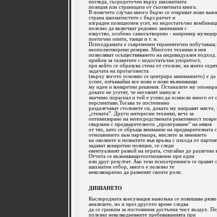
погледа, съсредоточен върху шахматната
позиция или страницата от съответната книга.
В повечето случаи много бързо се откриват нови важн
страна шахматистите с бърз разчет и
изграден позиционен усет, но недостатъчно комбинац
полезно да включват редовно занимания с
изкуство, особено самосътворено - например музицир
поетични опити, танци и т. н.
Психодрамата е съвременен терапевтичен иобучаващ 
неоползотворени резерви. Многото техники в нея
позволяват осъществяването на индивидуален подход
прийом за талантите с недостатъчна упоритост,
при който се образува стена от столове, на които седя
задачата на протагониста
(върху когото основно се центрира заниманието) е да
успее, изтъквайки все нови и нови възникващи
му идеи и конкретни решения. Останалите му опонира
докато не усетят, че неговият импулс е
значимо пораснал и той е успял да осмисли много от 
перспективи.Тогава те постепенно
раздалечават столовете си, докато му направят място, 
„стената”. Други интересни техники, вече за
оптимизиране на непосредствената реактивност поврем
свързани с предварителното „проиграване” на някоя
от тях, като се обръща внимание на предварителната 
отношението към партньора, мислите за мнението
на околните и познатите във връзка с изхода от партият
задават конкретни позиции, се следи
евентуалният развой на играта, стигайки до различни
Отчита се възникващотоотношение при един
или друг резултат. Ако тези психотренинги се правят 
шахматен отбор, много е полезно те
неколкократно да разменят своите роли.
ДИШАНЕТО
Кислородната консумация намозъка се повишава рязко
анализите, но и през другото време следва
да се грижим за постоянния достъпна чист въздух. П
полезни неколкодневните пребиваванията при