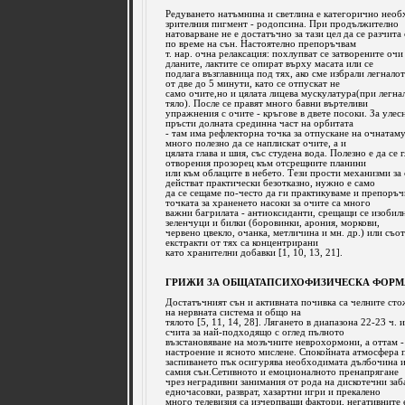
Редуването натъмнина и светлина е категорично необ
зрителния пигмент - родопсина. При продължително
натоварване не е достатъчно за тази цел да се разчит
по време на сън. Настоятелно препоръчвам
т. нар. очна релаксация: похлупват се затворените очи
дланите, лактите се опират върху масата или се
подлага възглавница под тях, ако сме избрали легнало
от две до 5 минути, като се отпускат не
само очите,но и цялата лицева мускулатура(при легна
тяло). После се правят много бавни въртеливи
упражнения с очите - кръгове в двете посоки. За улесн
пръсти долната срединна част на орбитата
- там има рефлекторна точка за отпускане на очнатаму
много полезно да се наплискат очите, а и
цялата глава и шия, със студена вода. Полезно е да се г
отворения прозорец към отсрещните планини
или към облаците в небето. Тези прости механизми за
действат практически безотказно, нужно е само
да се сещаме по-често да ги практикуваме и препоръ
точката за храненето насоки за очите са много
важни багрилата - антиоксиданти, срещащи се изобилн
зеленчуци и билки (боровинки, арония, моркови,
червено цвекло, очанка, метличина и мн. др.) или съо
екстракти от тях са концентрирани
като хранителни добавки [1, 10, 13, 21].
ГРИЖИ ЗА ОБЩАТАПСИХОФИЗИЧЕСКА ФОРМ
Достатъчният сън и активната почивка са челните ст
на нервната система и общо на
тялото [5, 11, 14, 28]. Лягането в диапазона 22-23 ч. и
счита за най-подходящо с оглед пълното
възстановяване на мозъчните неврохормони, а оттам -
настроение и ясното мислене. Спокойната атмосфера 
заспиването пък осигурява необходимата дълбочина и
самия сън.Сетивното и емоционалното пренапрягане
чрез неградивни занимания от рода на дискотечни за
едночасовки, разврат, хазартни игри и прекалено
много телевизия са изчерпващи фактори, негативните 