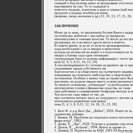
силиций и бор,полезни както за предпазване отостеопо
пъргавината на ума. Те се съдържат в
повечето плодове, зеленчуци и ядки и семена (най-мно
продукти и редица лечебни растения
(коприва, хвощ, жиловлек и др.) [1, 10, 13, 17, 21, 26, 
ЗАКЛЮЧЕНИЕ
Може да се каже, че шахматната богиня Каиса е нада
състезателии любители с цял набор от прекрасни
интелектуални и човешки качества. Те могат да послу
им кариера, но и на много други места в живота.
В същото време, за да не се получи преждевременно „
хора,необходимо е да се внедри в цялостната
култура на начина им на живот и в подготовката на т
лекари и близки хора един оптимално
структуриран блок от полезна информация с чисто пр
цели [2, 4, 5, 6,11, 14, 15, 24].
А оползотворяването й с течение на времето ще се пре
съхраняване заради собственото им
благополучие и за обществото на съответните индивид
повишаване на спортното майсторство и творческите
постижения. Особено е важно това за страни като Бъл
население, но родили твърде много големи шахматист
За тяхното оптимално „отглеждане” са необходими не
интелигентни усилия и финансови средства, но също
така действени и същевременно безвредни методи за в
Тук посочих само някои от тях, но
при съответен интерес мога да сътруднича с всички з
нататъшното развитиена тази важна
тема [1, 4, 5, 6, 9,11, 12, 14, 18, 21, 23, 28].
1. Балч Ф. и д-р Балч Дж., „Кибеа”, 2026. Рецеп-ти за
хранителни добавки.
2. Банков, М. Проблеми на спортната психо-патологи
физкултура”, 1983.
3. Далке, Р., „Лик”, 2026. Телесни и душевни сим-птом
4. Дънов, П., „Астрала”, 1994. Книга за здраве-то.
5. Димков, П. Издателство на БАН, 1991-93.Българск