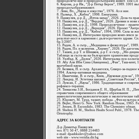
природолече-ние и природосъобразен живот. Том I,II и
6. Кирова, д-р Ив., “Д-р Петър Берон”, 1989. 1001 въ
природосъобразенживот.
7. Леви, Вл., „Наука и изкуство”, 1976. Аз и ние.
8. Палмър, Х. „Кибеа”, 1998. Енеаграма.
9. Пашкулев, д-р Д., „Изток-запад”, 2026. Доза-та пра
10. Пашкулев, д-р Д., “Вердия”, 2026. Древни и нови 
11. Пашкулев, д-р Д., 1998. Природолечение – практи
12. Пашкулев, д-р Д., „Веридия”, 2026. Проект “Антр
13. Пашкулев, д-р Д., “Кибеа”, 1994, 1996. Сила за жи
14. Пашкулев, Д. Интегрални природни комп-лекси за
резултат-ност в хармония с дългосрочното здраве. Сп
бр.1/2007.
15. Радев, А. и сътр., „Медицина и физкултура”, 198
16. Радев, Пл. и колектив. „Хермес”, 2026. Пе-дагогик
17. Ташев, д-р Т. и Шишков, д-р Г. и сътр., „Ме-дицин
Таблици за съста-ва на българските хранителни проду
18. Уилбър, К. „Дилок”, 2026. Интегрална пси-хологи
19. Абу Али Ибн Сина (Авиценна), „Фан”, Таш-кент, 
врачебной науки.
20. Беляков, Н. и сътр. Архангелск, Северо-за-падное
1994. Альтер-нативная медицина.
21. Иванченко, В. и сътр., Киев, „Науковая дум-ка”, 
22. Линдер, И. Эстетика шахмат. „Советская Россия”, 
23. Лувсан, Г. „Наука”, 1986. Традиционные и совре
рефлексо-терапии.
24. Тюмасева З.И., Богданов Е. Н., Щербак Н. П., „Пи
справочник современного общего образования:
акмеологические,валеологические и экологические та
25. Юдович, М. Труд, талант, победа. „Физ-культура и
26. Bejler, Henri G. New York: Random House, 1965. Fo
27. Jensen, B. Escondido, 1983. The Chemistry ofman.
28. Shelton H. M., Shelton Healts Scool Publ., 1978. The
Ortotrophy.
АДРЕС ЗА КОНТАКТИ
Д-р Димитър Пашкулев
тел. 871 50 47, 0888 214483
e-mail:
dpashkulev@yahoo.com
web site - www.veridia.dir.bg