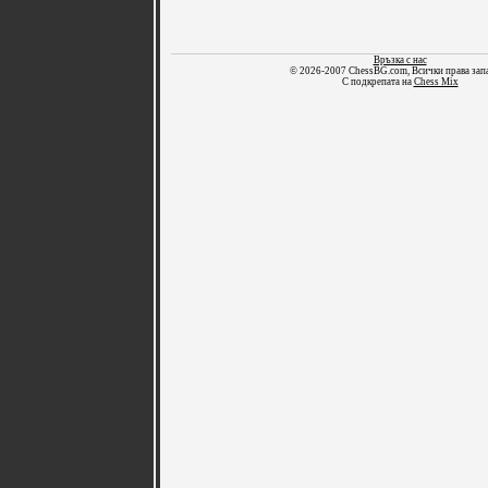
Връзка с нас
© 2026-2007 ChessBG.com, Всички права зап
С подкрепата на
Chess Mix