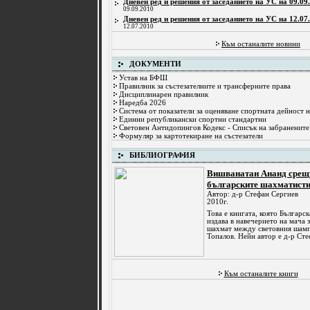
Дневен ред и решения от заседанието на УС на 09.09.
09.09.2010
Дневен ред и решения от заседанието на УС на 12.07.
12.07.2010
Към останалите новини
ДОКУМЕНТИ
Устав на БФШ
Правилник за състезателните и трансферните права
Дисциплинарен правилник
Наредба 2026
Система от показатели за оценяване спортната дейност 
Единни републикански спортни стандартни
Световен Антидопингов Кодекс - Списък на забранените
Формуляр за картотекиране на състезатели
БИБЛИОГРАФИЯ
Вишванатан Ананд срещу
българските шахматист
Автор: д-р Стефан Сергиев
2010г.
Това е книгата, която Българс
издава в навечерието на мача з
шахмат между световния шамп
Топалов. Нейн автор е д-р Стеф
Към останалите книги