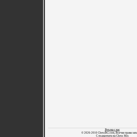
Връзка с нас
© 2026-2010 ChessBG.com, Всички права зап
С подкрепата на
Chess Mix