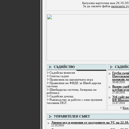
Актуална картотека към 26.10.20
За да свалите файла
натиснете ту
СЪДИЙСТВО
СЪДИЙС
Съдийска комисия
Груби съди
Списък съдии
Предложен
комисия д
Правилник на шахматната игра
30.08.2010
Правилник на ФИДЕ за Швей-царска
система
Важно съоб
Швейцарска система, базирана на
клубни куп
рейтинга
27.08.2010
Съдийски доклад
Уеб сайт н
Ръководство за работа с елек-тронния
БФ Шахма
часовник DGT
22.07.2010
Към 
УПРАВИТЕЛЕН СЪВЕТ
Дневен ред и решения от заседанието на УС на 22.10.
22.10.2010