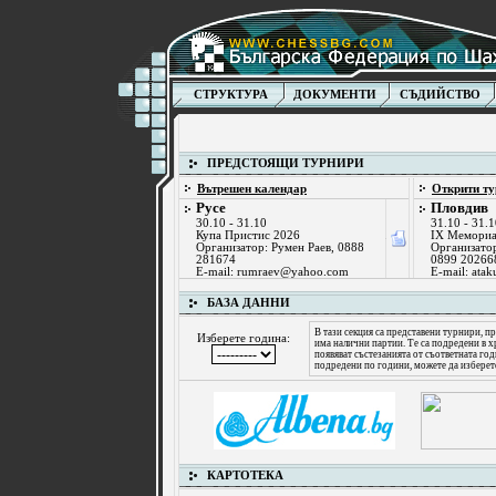
СТРУКТУРА
ДОКУМЕНТИ
СЪДИЙСТВО
ПРЕДСТОЯЩИ ТУРНИРИ
Вътрешен календар
Открити ту
Русе
Пловдив
30.10 - 31.10
31.10 - 31.
Купа Пристис 2026
IX Мемориа
Организатор: Румен Раев, 0888
Организатор
281674
0899 20266
E-mail:
rumraev@yahoo.com
E-mail:
atak
БАЗА ДАННИ
В тази секция са представени турнири, пр
Изберете година:
има налични партии. Те са подредени в х
появяват състезанията от съответната го
подредени по години, можете да изберет
КАРТОТЕКА