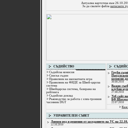
Актуална картотека към 26.10.20
За да свалите файла
натиснете ту
СЪДИЙСТВО
СЪДИЙС
Съдийска комисия
Груби съди
Списък съдии
Предложен
комисия д
Правилник на шахматната игра
30.08.2010
Правилник на ФИДЕ за Швей-царска
система
Важно съоб
Швейцарска система, базирана на
клубни куп
рейтинга
27.08.2010
Съдийски доклад
Уеб сайт н
Ръководство за работа с елек-тронния
БФ Шахма
часовник DGT
22.07.2010
Към 
УПРАВИТЕЛЕН СЪВЕТ
Дневен ред и решения от заседанието на УС на 22.10.
22.10.2010