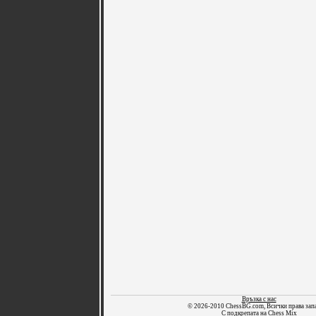
Връзка с нас
© 2026-2010 ChessBG.com, Всички права зап
С подкрепата на
Chess Mix