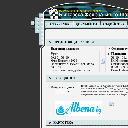
СТРУКТУРА
ДОКУМЕНТИ
СЪДИЙСТВО
ПРЕДСТОЯЩИ ТУРНИРИ
Вътрешен календар
Открити ту
Русе
Пловдив
30.10 - 31.10
31.10 - 31.
Купа Пристис 2026
IX Мемориа
Организатор: Румен Раев, 0888
Организатор
281674
0899 20266
E-mail:
rumraev@yahoo.com
E-mail:
atak
БАЗА ДАННИ
В тази секция са представени турнири, пр
Изберете година:
има налични партии. Те са подредени в х
появяват състезанията от съответната го
подредени по години, можете да изберет
КАРТОТЕКА