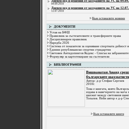
Дневен ред и решения от заседанието на УС на 09.09.
09.09.2010
Дневен ред и решения от заседанието на УС на 12.07.
12.07.2010
Към останалите новини
ДОКУМЕНТИ
Устав на БФШ
Правилник за състезателните и трансферните права
Дисциплинарен правилник
Наредба 2026
Система от показатели за оценяване спортната дейност 
Единни републикански спортни стандартни
Световен Антидопингов Кодекс - Списък на забранените
Формуляр за картотекиране на състезатели
БИБЛИОГРАФИЯ
Вишванатан Ананд срещу
българските шахматист
Автор: д-р Стефан Сергиев
2010г.
Това е книгата, която Българс
издава в навечерието на мача з
шахмат между световния шамп
Топалов. Нейн автор е д-р Стеф
Към останалите книги