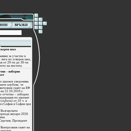
АННИ
ВРЪЗКИ
скорен шах
аявки за участие в
 лига по ускорен шах,
кя от 29-ти до 30-ти
нето на местата.
тно - изборно
мат
по шахмат уведомява
ните клубове, че
вителния съвет на БФ
на 22.10.2010 г.
о отчетно – изборно
федерация по шахмат
(събота) от 10 ч. в
тел София в София при
 Българската
ериода януари 2026
ина.
Сергиев, Президент
а Контролния съвет на
 шахмат.