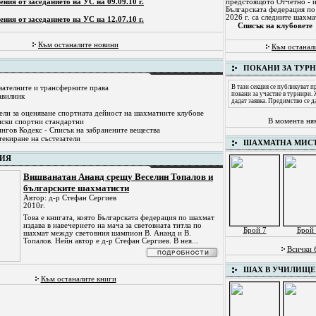
ения от заседанието на УС на 09.09.10 г.
предстоящото Отчетно - 
Българската федерация по
2026 г. са следните шахма
ения от заседанието на УС на 12.07.10 г.
Списък на клубовете
Към останалите новини
Към останал
ПОКАНИ ЗА ТУР
В тази секция се публикуват 
зателните и трансферните права
покани за участие в турнири.
авилник
дадат заявка. Предимство се д
ели за оценяване спортната дейност на шахматните клубове
В момента ня
ски спортни стандартни
нгов Кодекс - Списък на забранените вещества
екиране на състезатели
ШАХМАТНА МИС
ФИЯ
Вишванатан Ананд срещу Веселин Топалов и
българските шахматисти
Автор: д-р Стефан Сергиев
2010г.
Това е книгата, която Българската федерация по шахмат
издава в навечерието на мача за световната титла по
Брой 7
Брой 
шахмат между световния шампион В. Ананд и В.
Топалов. Нейн автор е д-р Стефан Сергиев. В нея...
Всички 
ШАХ В УЧИЛИЩЕ
Към останалите книги