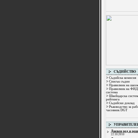
СЪДИЙСТВО
Съдийска комисия
Списък съдии
Правилник на шахм
Правилник на ФИД
система
Швейцарска систем
рейтинга
Съдийски доклад
Ръководство за раб
часовник DGT
УПРАВИТЕЛЕ
Дневен ред и реш
22.10.2010