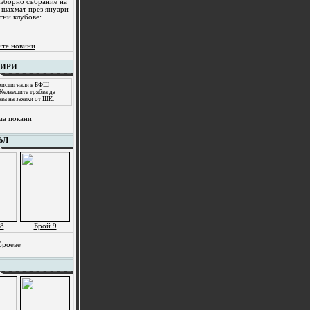
изборно събрание на
 шахмат през януари
тни клубове:
ите новини
НИРИ
пристигнали в БФШ
 Желаещите трябва да
ава на заявки от ШК.
ма покани
ЪЛ
8
Брой 9
броеве