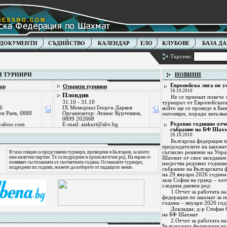
ДОКУМЕНТИ
СЪДИЙСТВО
КАЛЕНДАР
ЕЛО
КЛУБОВЕ
БАЗА Д
Търсене:
 ТУРНИРИ
НОВИНИ
Европейска лига по у
ар
Открити турнири
26.10.2010
Пловдив
Не се приемат повече з
31.10 - 31.10
турнирът от Европейската
6
IX Мемориал Георги Дарков
който ще се проведе в Бан
ен Раев, 0888
Организатор: Атанас Куртенков,
октомври, поради запълва
0899 202668
Редовно годишно отче
yahoo.com
E-mail:
atakurt@abv.bg
събрание на БФ Шах
26.10.2010
Българска федерация 
председателите на шахмат
В тази секция са представени турнири, проведени в България, за които
съгласно решение на Упра
има налични партии. Те са подредени в хронологичен ред. На екран се
Шахмат от свое заседание 
появяват състезанията от съответната година. Останалите турнири,
насрочва редовно годишн
подредени по години, можете да изберете от падащото меню.
събрание на Българската 
на 29 януари 2026 година 
зала София на гранд – хо
следния дневен ред:
1.Отчет за работата на
федерация по шахмат за п
година – януари 2026 год
Докладва: д-р Стефан 
на БФ Шахмат
2.Отчет за работата н
Българската федерация по