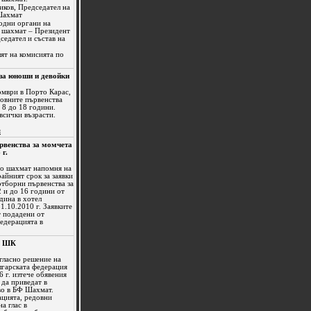
иков, Председател на
Шахмат
одни органи на
 шахмат – Президент
седател и състав на
ят на комисията по
за юноши и девойки
омври в Порто Карас,
овните първенства
 8 до 18 години.
всички възрасти.
я
рвенства за момчета
 г.
по шахмат напомня на
айният срок за заявки
отборни първенства за
 и до 16 години от
дина в хотел
31.10.2010 г. Заявките
т подадени от
едерацията в
а ШК
ъгласно решение на
лгарската федерация
 г. изтече обявения
 да приведат в
во в БФ Шахмат.
ацията, редовни
а глас в