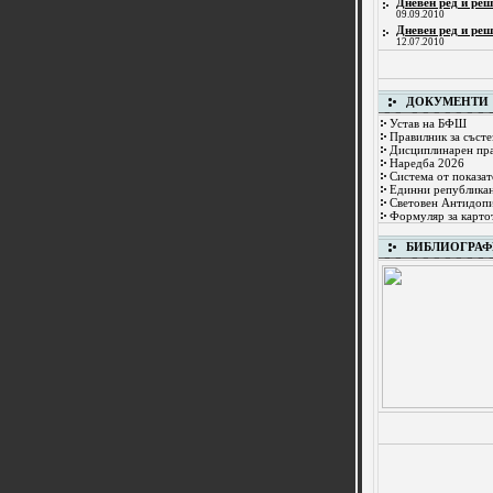
Дневен ред и реш
09.09.2010
Дневен ред и реш
12.07.2010
ДОКУМЕНТИ
Устав на БФШ
Правилник за състе
Дисциплинарен пр
Наредба 2026
Система от показат
Единни републикан
Световен Антидопи
Формуляр за картот
БИБЛИОГРА