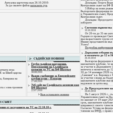
Актуална картотека към 26.10.2010:
Докладва: Георги Бедн
За да свалите файла
натиснете тук
.
Контролния съвет на БФ 
3.Избор на нови ръков
Българската федерация по
и Управителен съвет, Пред
Контролния съвет.
Докладва: Председател
изборите
Световни първенства 
19.10.2010
От 20-ти до 31-ви окт
Гърция се провеждат Свет
във възрастовите групи от
Имаме представители във 
Успех!
Подробна информаци
Държавни отборни пъ
и момичета до 12 и 16
26.10.2010
СЪДИЙСКИ НОВИНИ
Българска федерация 
шахматните клубове, че кр
Груби съдийски нарушения.
за участие в Държавните 
Предложение на Съдийската
момчета и момичета до 12
комисия до УС на БФ Шахмат
атната игра
10 до 14 ноември 2026 го
30.08.2010
Е за Швей-царска
„Самоков” к.к. Боровец е 
Важно съобщение за Европейските
за участие следва да бъда
а, базирана на
клубни купи – Пловдив
шахматните клубове във ф
27.08.2010
надлежен за целта вид.
Уеб сайт на Съдийската комисия към
ота с елек-тронния
БФ Шахмат
До Председателите н
22.07.2010
26.03.2010
На 1 август 2026 г., с
Към останалите новини
Управителния съвет на Бъ
по шахмат от 19 март 2026
Н СЪВЕТ
срок, шахматните клубове
изправност своето членст
ения от заседанието на УС на 22.10.10 г.
Съгласно Устава на федер
членове на БФШ, с право н