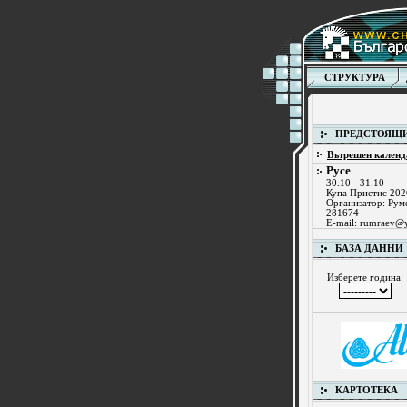
СТРУКТУРА
ПРЕДСТОЯЩИ
Вътрешен календ
Русе
30.10 - 31.10
Купа Пристис 202
Организатор: Рум
281674
E-mail:
rumraev@
БАЗА ДАННИ
Изберете година:
КАРТОТЕКА