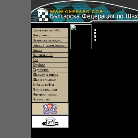
Меню
24t
Регламент
Структура на БФШ
Участници
Документи
Резултати
Крайно класиране
Вътрешен календар
Опен турнири (opens)
Архив
Лицензи 2026
Ело
Клубове
Съдийство
Шахматна мисъл
Шах в училище
Библиография
Лични страници
Интернет връзки
Връзка с нас