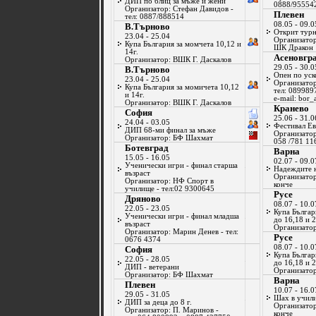
ДИП по блиц за мъже и жени
0888/95554
Организатор: Стефан Давидов -
Плевен
тел: 0887/888514
08.05 - 09.0
В.Търново
Открит тур
23.04 - 25.04
Организато
Купа България за момчета 10,12 и
ШК Дракон
14г.
Асеновгр
Организатор: ВШК Г. Даскалов
29.05 - 30.0
В.Търново
Опен по уск
23.04 - 25.04
Организатор
Купа България за момичета 10,12
тел: 089989
и 14г.
e-mail:
bor_
Организатор: ВШК Г. Даскалов
Кранево
София
25.06 - 31.0
24.04 - 03.05
Фестивал Е
ДИП 68-ми финал за мъже
Организатор
Организатор: БФ Шахмат
058 /781 11
Ботевград
Варна
15.05 - 16.05
02.07 - 09.0
Ученически игри - финал старша
Надеждите н
възраст
Организато
Организатор: НФ Спорт в
конче
училище - тел:02 9300645
Русе
Дряново
08.07 - 10.0
22.05 - 23.05
Купа Българ
Ученически игри - финал младша
до 16,18 и 2
възраст
Организато
Организатор: Марин Денев - тел:
Русе
0676 4374
08.07 - 10.0
София
Купа Българ
22.05 - 28.05
до 16,18 и 2
ДИП - ветерани
Организато
Организатор: БФ Шахмат
Варна
Плевен
10.07 - 16.0
29.05 - 31.05
Шах в учил
ДИП за деца до 8 г.
Организато
Организатор: П. Маринов -
конче