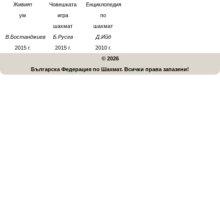
Живият
Човешката
Енциклопедия
ум
игра
по
шахмат
шахмат
В.Бостанджиев
Б.Русев
Д.Ийд
2015
г.
2015
г.
2010
г.
© 2026
Българска Федерация по Шахмат. Всички права запазени!