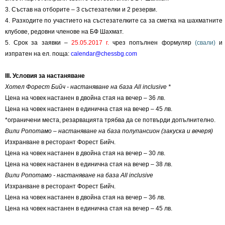
3. Състав на отборите – 3 състезателки и 2 резерви.
4. Разходите по участието на състезателките са за сметка на шахматните
клубове, редовни членове на БФ Шахмат.
5. Срок за заявки –
25.05.2017 г.
чрез попълнен формуляр
(свали)
и
изпратен на ел. поща:
calendar@chessbg.com
III. Условия за настаняване
Хотел Форест Бийч - настаняване на база All inclusive *
Цена на човек настанен в двойна стая на вечер – 36 лв.
Цена на човек настанен в единична стая на вечер – 45 лв.
*ограничени места, резарвацията трябва да се потвърди допълнително.
Вили Ропотамо – настаняване на база полупансион (закуска и вечеря)
Изхранване в ресторант Форест Бийч.
Цена на човек настанен в двойна стая на вечер – 30 лв.
Цена на човек настанен в единична стая на вечер – 38 лв.
Вили Ропотамо - настаняване на база All inclusive
Изхранване в ресторант Форест Бийч.
Цена на човек настанен в двойна стая на вечер – 36 лв.
Цена на човек настанен в единична стая на вечер – 45 лв.