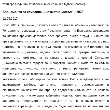
този срок годишният членски внос се внася в двоен размер!
Абонаменти за списание „Шахматна мисъл” - 2026
12.05.2017
През 2026 г. списание „Шахматна мисъл” изпълва юбилей – навършват се
70 години от основаването му. Печатният орган на Българска федерация
по шахмат премина достойно през времето, оцеля в трудни изпитания
през десетилетията и е живата история на развитието на шахмата у нас.
Стотици са авторите и сътрудниците, включително най-големите ни
шахматисти и деятели, отдали своя принос за превръщането му в
авторитетна емблема на българската шахматна школа! Списание
„Шахматна мисъл” е гордост за българския шахмат. В момента то излиза
пълноцветно, луксозно, изпълнено с много репортажи, коментари,
анализи и отразява в цялост шахматния живот в България.
Уважаеми колеги, обръщаме се към всички Вас - председателите на
шахматните клубове, деятелите, треньорите, състезателите и
любителите на вечната ни игра, да подкрепим излизането на нашето
списание през настоящата юбилейна година, като направим своите
абонаменти. Абонаментът за годината е 30 лв., в които влизат и
пощенските разходи. Той следва да бъде направен на пощенския ни