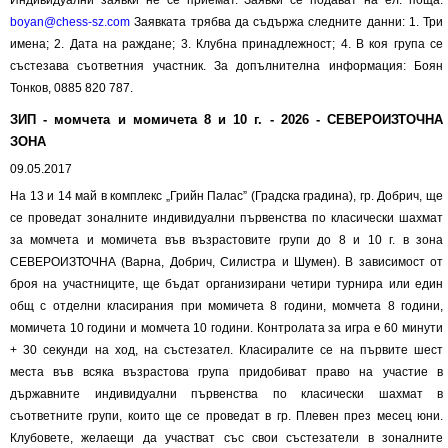
Индивидуални заявки не се приемат. Заявки се подават на ел. поща:
boyan@chess-sz.com
Заявката трябва да съдържа следните данни: 1. Три
имена; 2. Дата на раждане; 3. Клубна принадлежност; 4. В коя група се
състезава съответния участник. За допълнителна информация: Боян
Тонков, 0885 820 787.
ЗИП - момчета и момичета 8 и 10 г. - 2026 - СЕВЕРОИЗТОЧНА
ЗОНА
09.05.2017
На 13 и 14 май в комплекс „Грийн Палас” (Градска градина), гр. Добрич, ще
се проведат зоналните индивидуални първенства по класически шахмат
за момчета и момичета във възрастовите групи до 8 и 10 г. в зона
СЕВЕРОИЗТОЧНА (Варна, Добрич, Силистра и Шумен). В зависимост от
броя на участниците, ще бъдат организирани четири турнира или един
общ с отделни класирания при момичета 8 години, момчета 8 години,
момичета 10 години и момчета 10 години. Контролата за игра е 60 минути
+ 30 секунди на ход, на състезател. Класиралите се на първите шест
места във всяка възрастова група придобиват право на участие в
държавните индивидуални първенства по класически шахмат в
съответните групи, които ще се проведат в гр. Плевен през месец юни.
Клубовете, желаещи да участват със свои състезатели в зоналните