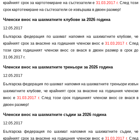
крайният срок за картотекиране на състезатели е
31.03.2017 г.
След този
срок картотекиране на състезатели се извършва в двоен размер!
Членски внос на шахматните клубове за 2026 година
12.05.2017
Българска федерация по шахмат напомня на шахматните клубове, че
крайният срок за внасяне на годишния членски внос е
31.03.2017 г.
След
този срок годишният членски внос се внася в двоен размер в срок до
31.06.2017 г.
Членски внос на шахматните треньори за 2026 година
12.05.2017
Българска федерация по шахмат напомня на шахматните треньори извън
шахматните клубове, че крайният срок за внасяне на годишния членски
внос е
31.03.2017 г.
След този срок годишният членски внос се внася в
двоен размер!
Членски внос на шахматните съдии за 2026 година
12.05.2017
Българска федерация по шахмат напомня на шахматните съдии, че
крайният срок за внасяне на годишния членски внос е
31.03.2017 г.
След