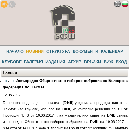
НАЧАЛО
НОВИНИ
СТРУКТУРА
ДОКУМЕНТИ
КАЛЕНДАР
КЛУБОВЕ
ГАЛЕРИЯ
ИЗДАНИЯ
АРХИВ
ВРЪЗКИ
ВИЖ
ВХОД
Новини
Извънредно Общо отчетно-изборно събрание на Българска
el
pt
федерация по шахмат
12.06.2017
Българска федерация по шахмат (БФШ) уведомява председателите на
шахматните клубове, членове на БФШ, че съгласно решения по т.1 от
Протокол № 3 от 10.06.2017 г. на управителния съвет на БФШ свиква
извънредно Общо отчетно-изборно събрание на БФШ на 19.08.2017 г.
(събота) от 14:00 ч. в зала "Пловдив" на Гранд-хотел "Пловдив", гр. Пловдив