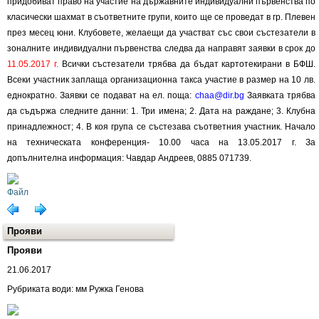
придобиват право на участие на държавните индивидуални първенства по
класически шахмат в съответните групи, които ще се проведат в гр. Плевен
през месец юни. Клубовете, желаещи да участват със свои състезатели в
зоналните индивидуални първенства следва да направят заявки в срок до
11.05.2017 г.
Всички състезатели трябва да бъдат картотекирани в БФШ.
Всеки участник заплаща организационна такса участие в размер на 10 лв.
еднократно. Заявки се подават на ел. поща:
chaa@dir.bg
Заявката трябва
да съдържа следните данни: 1. Три имена; 2. Дата на раждане; 3. Клубна
принадлежност; 4. В коя група се състезава съответния участник. Начало
на техническата конференция- 10.00 часа на 13.05.2017 г. За
допълнителна информация: Чавдар Андреев, 0885 071739.
Прояви
Прояви
21.06.2017
Рубриката води: мм Ружка Генова