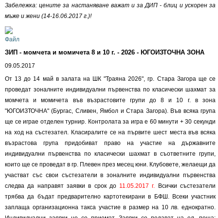
Забележка: цените за настаняване важат и за ДИП - блиц и ускорен за
мъже и жени (14-16.06.2017 г.)!
ЗИП - момчета и момичета 8 и 10 г. - 2026 - ЮГОИЗТОЧНА ЗОНА
09.05.2017
От 13 до 14 май в залата на ШК "Траяна 2026", гр. Стара Загора ще се
проведат зоналните индивидуални първенства по класически шахмат за
момчета и момичета във възрастовите групи до 8 и 10 г. в зона
"ЮГОИЗТОЧНА" (Бургас, Сливен, Ямбол и Стара Загора). Във всяка група
ще се играе отделен турнир. Контролата за игра е 60 минути + 30 секунди
на ход на състезател. Класиралите се на първите шест места във всяка
възрастова група придобиват право на участие на държавните
индивидуални първенства по класически шахмат в съответните групи,
които ще се проведат в гр. Плевен през месец юни. Клубовете, желаещи да
участват със свои състезатели в зоналните индивидуални първенства
следва да направят заявки в срок до
11.05.2017 г.
Всички състезатели
трябва да бъдат предварително картотекирани в БФШ. Всеки участник
заплаща организационна такса участие в размер на 10 лв. еднократно.