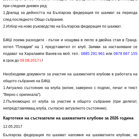
при следния дневен ред:
1.Доклад за дейността на Българска федерация по шахмат за периода
след последното Общо събрание.
2.Избор на ново ръководство на Българска федерация по шахмат.
БФШ поема разходите - пътни и нощувка в легло в двойна стая в Гранд-
хотел "Пловдив" на 1 представител от клуб. Заявки за настаняване се
подават на Харалампи Ванев на моб. тел.:
0885 291 961
или
0878 667 155
в срок до
09.08.2017 г.
!
Необходими документи за участие на шахматните клубове в работата на
общото събрание на БФШ:
1.Актуално състояние на клуба (копие, заверено с подпис, печат и текст
"Вярно с оригинала").
2.Пълномощно от клуба за участие в общото събрание (при делегат,
непредставляващ клуба, съгласно актуалното състояние).
Картотеки на състезатели на шахматните клубове за 2026 година
12.05.2017
Българска федерация по шахмат напомня на шахматните клубове, че