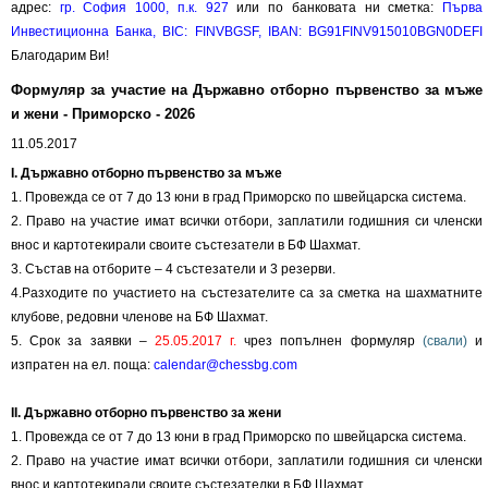
адрес:
гр. София 1000, п.к. 927
или по банковата ни сметка:
Първа
Инвестиционна Банка, BIC: FINVBGSF, IBAN: BG91FINV915010BGN0DEFI
Благодарим Ви!
Формуляр за участие на Държавно отборно първенство за мъже
и жени - Приморско - 2026
11.05.2017
I. Държавно отборно първенство за мъже
1. Провежда се от 7 до 13 юни в град Приморско по швейцарска система.
2. Право на участие имат всички отбори, заплатили годишния си членски
внос и картотекирали своите състезатели в БФ Шахмат.
3. Състав на отборите – 4 състезатели и 3 резерви.
4.Разходите по участието на състезателите са за сметка на шахматните
клубове, редовни членове на БФ Шахмат.
5. Срок за заявки –
25.05.2017 г.
чрез попълнен формуляр
(свали)
и
изпратен на ел. поща:
calendar@chessbg.com
II. Държавно отборно първенство за жени
1. Провежда се от 7 до 13 юни в град Приморско по швейцарска система.
2. Право на участие имат всички отбори, заплатили годишния си членски
внос и картотекирали своите състезателки в БФ Шахмат.