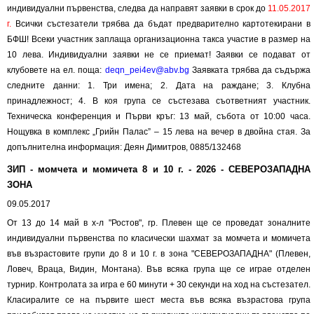
индивидуални първенства, следва да направят заявки в срок до
11.05.2017
г.
Всички състезатели трябва да бъдат предварително картотекирани в
БФШ! Всеки участник заплаща организационна такса участие в размер на
10 лева. Индивидуални заявки не се приемат! Заявки се подават от
клубовете на ел. поща:
deqn_pei4ev@abv.bg
Заявката трябва да съдържа
следните данни: 1. Три имена; 2. Дата на раждане; 3. Клубна
принадлежност; 4. В коя група се състезава съответният участник.
Техническа конференция и Първи кръг: 13 май, събота от 10:00 часа.
Нощувка в комплекс „Грийн Палас” – 15 лева на вечер в двойна стая. За
допълнителна информация: Деян Димитров, 0885/132468
ЗИП - момчета и момичета 8 и 10 г. - 2026 - СЕВЕРОЗАПАДНА
ЗОНА
09.05.2017
От 13 до 14 май в х-л "Ростов", гр. Плевен ще се проведат зоналните
индивидуални първенства по класически шахмат за момчета и момичета
във възрастовите групи до 8 и 10 г. в зона "СЕВЕРОЗАПАДНА" (Плевен,
Ловеч, Враца, Видин, Монтана). Във всяка група ще се играе отделен
турнир. Контролата за игра е 60 минути + 30 секунди на ход на състезател.
Класиралите се на първите шест места във всяка възрастова група