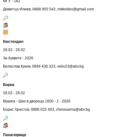
МГУ - 182
Димитър Илиев, 0888 955 542,
mitkoiliev@gmail.com
Кюстендил
26.02 - 26.02
За буквите - 2026
Велислав Куков, 0894 430 323,
velis23@abv.bg
Варна
26.02 - 26.02
Верига - Шах в двореца 1600 - 2 - 2026
Борис Христов, 0886 025 403,
chessvarna@abv.bg
Панагюрище