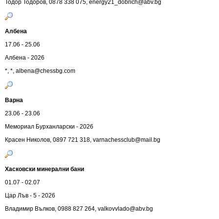
Тодор Тодоров, 0878 338 075,
energy21_dobrich@abv.bg
Албена
17.06 - 25.06
Албена - 2026
*, *,
albena@chessbg.com
Варна
23.06 - 23.06
Мемориал Бурханларски - 2026
Красен Николов, 0897 721 318,
varnachessclub@mail.bg
Хасковски минерални бани
01.07 - 02.07
Цар Лъв - 5 - 2026
Владимир Вълков, 0988 827 264,
valkovvlado@abv.bg