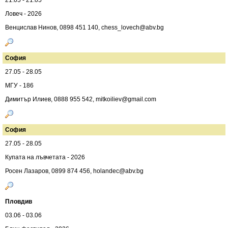
21.05 - 21.05
Ловеч - 2026
Венцислав Нинов, 0898 451 140,
chess_lovech@abv.bg
София
27.05 - 28.05
МГУ - 186
Димитър Илиев, 0888 955 542,
mitkoiliev@gmail.com
София
27.05 - 28.05
Купата на лъвчетата - 2026
Росен Лазаров, 0899 874 456,
holandec@abv.bg
Пловдив
03.06 - 03.06