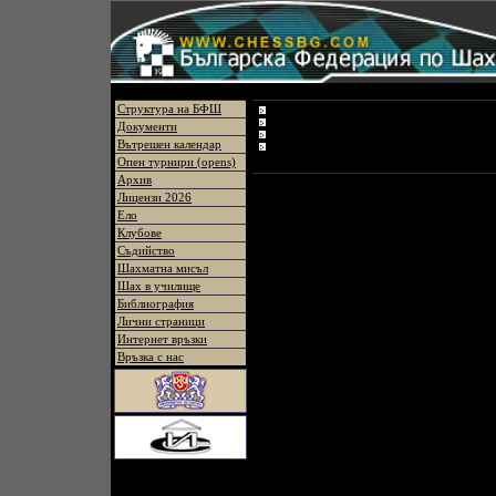
Меню
Държавно индивид
Структура на БФШ
Регламент
Участници
Документи
Резултати
Вътрешен календар
Крайно класиране
Опен турнири (opens)
Архив
Лицензи 2026
Ело
Клубове
Съдийство
Шахматна мисъл
Шах в училище
Библиография
Лични страници
Интернет връзки
Връзка с нас