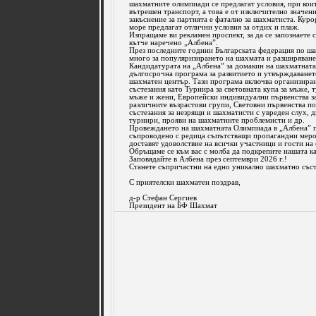
шахматните олимпиади се предлагат условия, при кои
вътрешен транспорт, а това е от изключително значени
закъснение за партията е фатално за шахматиста. Кур
море предлагат отлични условия за отдих и плаж.
Изпращаме ви рекламен проспект, за да се запознаете с
кътче наречено „Албена”.
През последните години Българската федерация по ш
много за популяризирането на шахмата и разширяване
Кандидатурата на „Албена” за домакин на шахматната
дългосрочна програма за развитието и утвърждаванет
шахматен център. Тази програма включва организира
състезания като Турнира за световната купа за мъже, 
мъже и жени, Европейски индивидуални първенства з
различните възрастови групи, Световни първенства по
състезания за незрящи и шахматисти с увреден слух, 
турнири, прояви на шахматните проблемисти и др.
Провеждането на шахматната Олимпиада в „Албена” п
съпроводено с редица съпътстващи пропагандни меро
доставят удоволствие на всички участници и гости на
Обръщаме се към вас с молба да подкрепите нашата к
Заповядайте в Албена през септември 2026 г.!
Станете съпричастни на едно уникално шахматно съст
С приятелски шахматен поздрав,
д-р Стефан Сергиев
Президент на БФ Шахмат