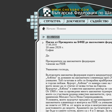
СТРУКТУРА
ДОКУМЕНТИ
СЪДИЙСТВО
Начало
:
Новини
НОВИНИ
Писмо от Президента на БФШ до шахматните федер
17.06.2010
16 юни 2026 г.
София
До
Президентите на шахматните федерации
членове на FIDE
Уважаеми господа,
Българската шахматна федерация издига кандидатура
„Албена” за домакин на шахматната олимпиада през 20
уникален. Той съчетава в себе си безкрайна крайбрежн
и горски пейзаж. Курорт „Албена” се намира само на 
което може да се стигне от всяка точка на Европа.
Курортът „Албена” е известен шахматен център не само
От 1969 г. там са проведени много шахматни турнири 
които са участвали редица известни шахматисти, сред
шампиони Михаил Тал и Нона Гаприндашвили,
Условията, които курортът предлага за организиранет
шахматната олимпиада и конгреса на FIDE са уникални
не повече от 500 м. от залата за игра и конгресния ша
разстоянието до морето. Храненето на състезателите
ще бъде в самите хотели, които са с 4 и 5 звезди. За п