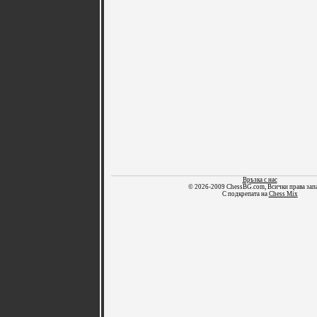
Връзка с нас
© 2026-2009 ChessBG.com, Всички права зап
С подкрепата на
Chess Mix