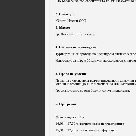
ШК Капабланка със съдействието на БФ Шахмат и об
2. Спонсор:
Юнион-Ивкони ООД
3. Място:
гр. Дупница, Спортна зала
4. Система на провеждане:
Турнирът ще се проведе по швейцарска система в седе
Контролата за игра е 60 минути на състезател за завър
5. Право на участие:
Право на участие имат всички шахматисти заплатили ту
юноши и девойки до 14 г. и членове на ШК Капабланка
Гросмайсторите са освободени от турнирна такса.
6. Програма:
30 октомври 2026 г.
16,00 – 17,30 ч. регистриране на участниците
17,30 – 17,45 ч. техническа конференция