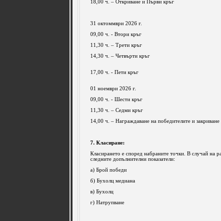
18,00 ч. – Откриване и Първи кръг
31 октоммври 2026 г.
09,00 ч. - Втори кръг
11,30 ч. – Трети кръг
14,30 ч. – Четвърти кръг
17,00 ч. - Пети кръг
01 ноември 2026 г.
09,00 ч. - Шести кръг
11,30 ч. – Седми кръг
14,00 ч. – Награждаване на победителите и закриване
7. Класиране:
Класирането е според набраните точки. В случай на р
следните допълнителни показатели:
а) Брой победи
б) Бухолц медиана
в) Бухолц
г) Натрупване