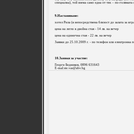
специална), той взема само една от тях – по-голямата 
9.Настаняване:
хотел Рила (в непосредствена близост до залата за игр
цена на легло в двойна стая - 14 лв. на вечер
цена на единична стая - 22 лв. на вечер
Заявки до 25.10.2009 г. - по телефон или електронна 
10.Заявки за участие:
Георги Бедников, 0896 631643
E-mal:
ste.vas@abv.bg